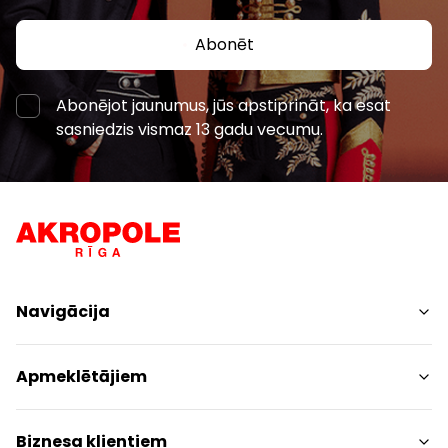
Abonēt
Abonējot jaunumus, jūs apstiprināt, ka esat
sasniedzis vismaz 13 gadu vecumu.
Navigācija
Iepirkšanās
Apmeklētājiem
Pakalpojumi
Izklaides
Centra plāns
Biznesa klientiem
Restorāni