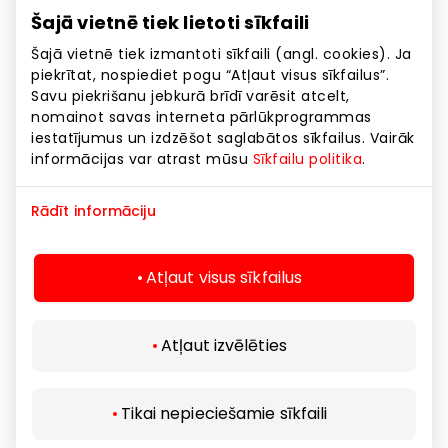
Šajā vietnē tiek lietoti sīkfaili
Šajā vietnē tiek izmantoti sīkfaili (angl. cookies). Ja
Apavi un galantērija
piekrītat, nospiediet pogu “Atļaut visus sīkfailus”.
Savu piekrišanu jebkurā brīdī varēsit atcelt,
nomainot savas interneta pārlūkprogrammas
iestatījumus un izdzēšot saglabātos sīkfailus. Vairāk
informācijas var atrast mūsu
Sīkfailu politika
.
Rādīt informāciju
Atļaut visus sīkfailus
Atļaut izvēlēties
Tikai nepieciešamie sīkfaili