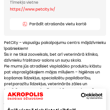
Tīmekļa vietne
https://www.petcity.lv/
Parādīt atrašanās vietu kartē
PetCity – vispusīgu pakalpojumu centrs mājdzīvnieku
īpašniekiem!
Šis ir ne tikai zooveikals, bet arī veterinārā klīnika,
dzīvnieku frizētava-salons un suņu skola.
Pie mums jūs atradīsiet visplašāko produktu klāstu
pat visprasīgākajiem mājas mīluļiem – higiēnas un
kopšanas līdzekļus, specializētu papildbarību,
pretparazītu līdzekļus, veterinārās zāles un
medicīnas preces, barību un kārumus, aksesuārus,
guļvietas un daudz ko citu. Piedāvājam arī
jaunākajām modes tendencēm atbilstošus
apģērbus mīļdzīvniekiem. Nāciet un izvēlieties!