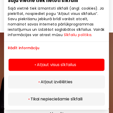
Šajā vietnē tiek lietoti sīkfaili
Šajā vietnē tiek izmantoti sīkfaili (angl. cookies). Ja
Pārtikas preces un dzērieni
Preces
piekrītat, nospiediet pogu “Atļaut visus sīkfailus”.
Savu piekrišanu jebkurā brīdī varēsit atcelt,
nomainot savas interneta pārlūkprogrammas
iestatījumus un izdzēšot saglabātos sīkfailus. Vairāk
informācijas var atrast mūsu
Sīkfailu politika
.
Pievienojieties mūsu kopienai
Rādīt informāciju
Uzzini pirmais par labākajiem piedāvājumiem,
pasākumiem un jaunāko informāciju iepirkšanās un
Atļaut visus sīkfailus
izklaides centros “AKROPOLE Alfa” un “AKROPOLE
Rīga”.
Atļaut izvēlēties
Tikai nepieciešamie sīkfaili