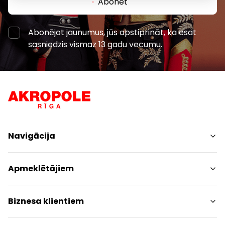
Abonēt
Abonējot jaunumus, jūs apstiprināt, ka esat
sasniedzis vismaz 13 gadu vecumu.
Navigācija
Iepirkšanās
Apmeklētājiem
Pakalpojumi
Izklaides
Centra plāns
Biznesa klientiem
Restorāni
Dzīvniekiem draudzīgs
Kontakti
Kontakti