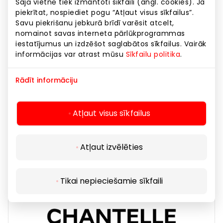
Šajā vietnē tiek izmantoti sīkfaili (angl. cookies). Ja
piekrītat, nospiediet pogu “Atļaut visus sīkfailus”.
Savu piekrišanu jebkurā brīdī varēsit atcelt,
nomainot savas interneta pārlūkprogrammas
iestatījumus un izdzēšot saglabātos sīkfailus. Vairāk
informācijas var atrast mūsu
Sīkfailu politika
.
Rādīt informāciju
CAMEL ACTIVE
Atļaut visus sīkfailus
Apģērbs
Atļaut izvēlēties
Tikai nepieciešamie sīkfaili