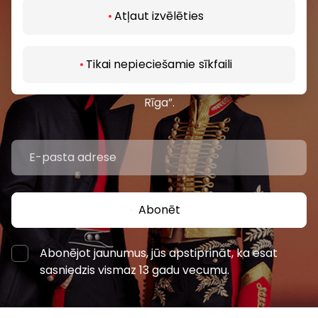
Atļaut izvēlēties
Pievienojieties mūsu kopienai
Uzzini pirmais par labākajiem piedāvājumiem,
Tikai nepieciešamie sīkfaili
pasākumiem un jaunāko informāciju iepirkšanās un
izklaides centros “AKROPOLE Alfa” un “AKROPOLE
Rīga”.
Abonēt
Abonējot jaunumus, jūs apstiprināt, ka esat
sasniedzis vismaz 13 gadu vecumu.