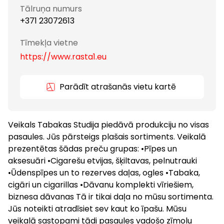
Tālruņa numurs
+371 23072613
Tīmekļa vietne
https://www.rasta1.eu
Parādīt atrašanās vietu kartē
Veikals Tabakas Studija piedāvā produkciju no visas
pasaules. Jūs pārsteigs plašais sortiments. Veikalā
prezentētas šādas preču grupas: •Pīpes un
aksesuāri •Cigarešu etvijas, šķiltavas, pelnutrauki
•Ūdenspīpes un to rezerves daļas, ogles •Tabaka,
cigāri un cigarillas •Dāvanu komplekti vīriešiem,
biznesa dāvanas Tā ir tikai daļa no mūsu sortimenta.
Jūs noteikti atradīsiet sev kaut ko īpašu. Mūsu
veikalā sastopami tādi pasaules vadošo zīmolu