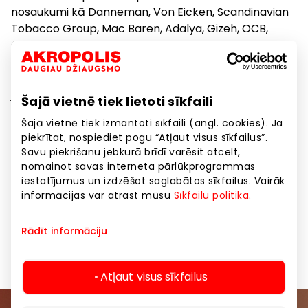
nosaukumi kā Danneman, Von Eicken, Scandinavian
Tobacco Group, Mac Baren, Adalya, Gizeh, OCB,
Chacom, Zippo un citi. Tās visas ir kompānijas, kuras
ievēro tradīcijas un stingri seko kvalitātei. Un vēl nav
mazsvarīgi, ka pie mums jūs vienmēr varat saņemt
jebkuru informāciju par produktiem. Mūsu
Šajā vietnē tiek lietoti sīkfaili
konsultanti dos jums rekomendācijas par pareizu
Šajā vietnē tiek izmantoti sīkfaili (angl. cookies). Ja
pielietošanu, palīdzēs izvēlēties kaut ko jūsu gaumei.
piekrītat, nospiediet pogu “Atļaut visus sīkfailus”.
Apmeklējot mūsu veikalu, jūs novērtēsiet visas
Savu piekrišanu jebkurā brīdī varēsit atcelt,
priekšrocības salīdzinājumā ar mūsu konkurentiem.
nomainot savas interneta pārlūkprogrammas
Pastāvīgajiem klientiem darbojas atlaižu sistēma un
iestatījumus un izdzēšot saglabātos sīkfailus. Vairāk
dāvanas par pirkumiem.
informācijas var atrast mūsu
Sīkfailu politika
.
Rādīt informāciju
Dāvanas, aksesuāri
Preces
Atļaut visus sīkfailus