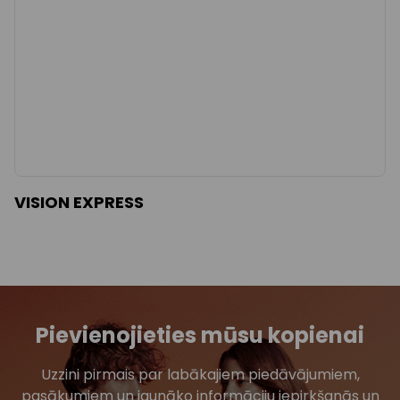
VISION EXPRESS
Pievienojieties mūsu kopienai
Uzzini pirmais par labākajiem piedāvājumiem,
pasākumiem un jaunāko informāciju iepirkšanās un