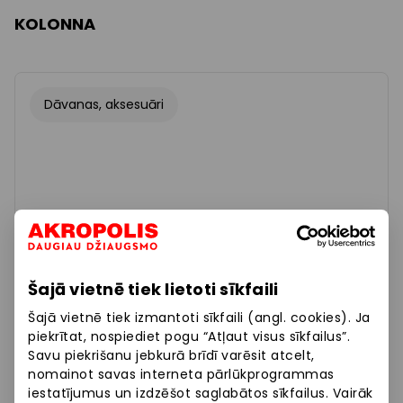
KOLONNA
Dāvanas, aksesuāri
Šajā vietnē tiek lietoti sīkfaili
Šajā vietnē tiek izmantoti sīkfaili (angl. cookies). Ja
piekrītat, nospiediet pogu “Atļaut visus sīkfailus”.
Savu piekrišanu jebkurā brīdī varēsit atcelt,
nomainot savas interneta pārlūkprogrammas
iestatījumus un izdzēšot saglabātos sīkfailus. Vairāk