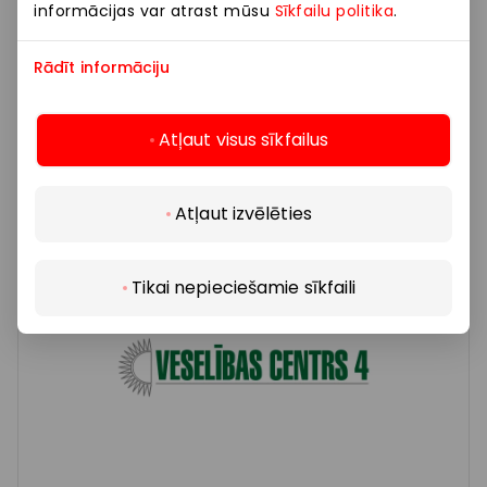
informācijas var atrast mūsu
Sīkfailu politika
.
Rādīt informāciju
LVX OPTIKA
Atļaut visus sīkfailus
Preces
Atļaut izvēlēties
Atklāj vairāk
Tikai nepieciešamie sīkfaili