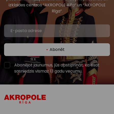
izklaides centros “AKROPOLE Alfa” un “AKROPOLE
Rīga”.
Abonēt
Abonējot jaunumus, jūs apstiprināt, ka esat
sasniedzis vismaz 13 gadu vecumu.