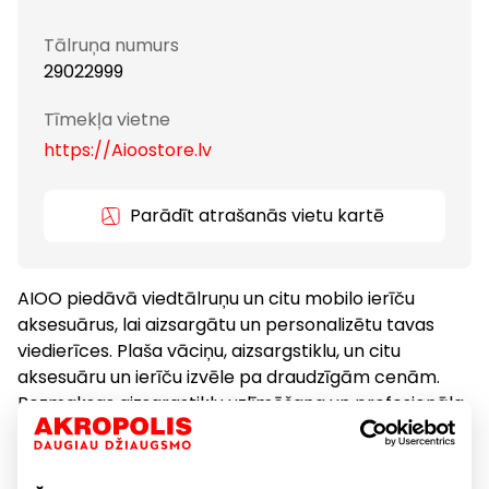
Tālruņa numurs
29022999
Tīmekļa vietne
https://Aioostore.lv
Parādīt atrašanās vietu kartē
AIOO piedāvā viedtālruņu un citu mobilo ierīču
aksesuārus, lai aizsargātu un personalizētu tavas
viedierīces. Plaša vāciņu, aizsargstiklu, un citu
aksesuāru un ierīču izvēle pa draudzīgām cenām.
Bezmaksas aizsargstiklu uzlīmēšana un profesionāla
apkalpošana.