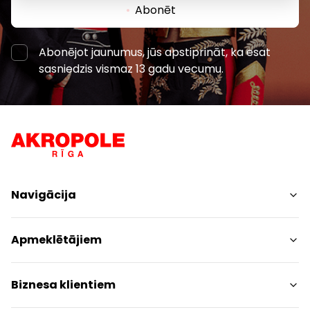
Abonēt
Abonējot jaunumus, jūs apstiprināt, ka esat
sasniedzis vismaz 13 gadu vecumu.
Navigācija
Iepirkšanās
Apmeklētājiem
Pakalpojumi
Izklaides
Centra plāns
Biznesa klientiem
Restorāni
Dzīvniekiem draudzīgs