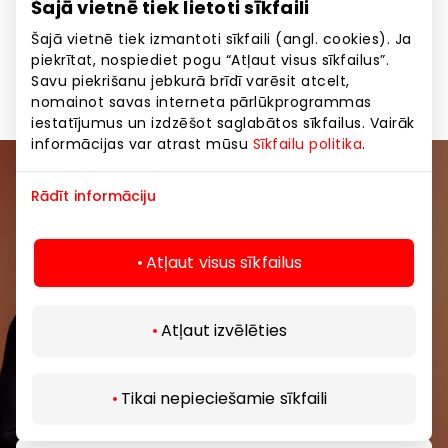
Šajā vietnē tiek lietoti sīkfaili
Dāvanas, aksesuāri
Pakalpojumi
Preces
Šajā vietnē tiek izmantoti sīkfaili (angl. cookies). Ja
piekrītat, nospiediet pogu “Atļaut visus sīkfailus”.
Telekomunikācijas
Savu piekrišanu jebkurā brīdī varēsit atcelt,
nomainot savas interneta pārlūkprogrammas
iestatījumus un izdzēšot saglabātos sīkfailus. Vairāk
informācijas var atrast mūsu
Sīkfailu politika
.
Pievienojieties mūsu kopienai
Rādīt informāciju
Uzzini pirmais par labākajiem piedāvājumiem,
Atļaut visus sīkfailus
pasākumiem un jaunāko informāciju iepirkšanās un
izklaides centros “AKROPOLE Alfa” un “AKROPOLE
Rīga”.
Atļaut izvēlēties
Tikai nepieciešamie sīkfaili