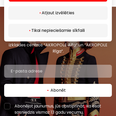
Atļaut izvēlēties
Pievienojieties mūsu kopienai
Tikai nepieciešamie sīkfaili
Uzzini pirmais par labākajiem piedāvājumiem,
pasākumiem un jaunāko informāciju iepirkšanās un
izklaides centros “AKROPOLE Alfa” un “AKROPOLE
Rīga”.
Abonēt
Abonējot jaunumus, jūs apstiprināt, ka esat
sasniedzis vismaz 13 gadu vecumu.