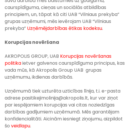
Savā darbībā mēs balstāmies uz godīguma,
caurspīdīguma, cieņas un sociālās atbildības
principiem, un, tāpat kā citi UAB “Vilniaus prekyba”
grupas uzņēmumi, mēs ievērojam UAB “Vilniaus
prekyba”
Uzņēmējdarbības ētikas kodeksu
.
Korupcijas novēršana
AKROPOLIS GROUP, UAB
Korupcijas novēršanas
politika
ietver galvenos caurspīdīguma principus, kas
vada mūs, kā Akropolis Group UAB grupas
uzņēmumu, ikdienas darbībās.
Uzņēmumā tiek uzturēta uzticības līnija, t.i. e-pasta
adrese pasitikejimolinija@akropolis.lt, kur var ziņot
par iespējamiem korupcijas vai citas noziedzīgas
darbības gadījumiem uzņēmumā. Mēs garantējam
konfidencialitāti. Aicinām iesniegt ziņojumu, aizpildot
šo
veidlapu
.