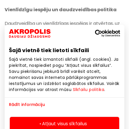
Vienlīdzīgu iespēju un daudzveidības politika
Daudzveidība un vienlīdzīgas iespējas ir atvērtas, uz
nākotni vērstas un plaukstošas sabiedrības
pamats.
Vienlīdzīgu iespēju un daudzveidības
politika
nosaka uzņēmuma “AKROPOLIS GROUP” UAB
Šajā vietnē tiek lietoti sīkfaili
un tās grupas uzņēmumu, tai skaitā mūsu, dzimumu
līdztiesības un nediskriminācijas pamatprincipus, kā
Šajā vietnē tiek izmantoti sīkfaili (angl. cookies). Ja
arī to īstenošanas vadlīnijas, kuru ievērošana
piekrītat, nospiediet pogu “Atļaut visus sīkfailus”.
Savu piekrišanu jebkurā brīdī varēsit atcelt,
nodrošina apstākļus visaugstāko uzņēmējdarbības
nomainot savas interneta pārlūkprogrammas
ētikas standartu ievērošanai.
iestatījumus un izdzēšot saglabātos sīkfailus. Vairāk
informācijas var atrast mūsu
Sīkfailu politika
.
Personas, kuras uzskata, ka tiek pārkāptas viņu
vienlīdzības iespējas, var rakstīt AKROPOLIS GROUP,
Rādīt informāciju
UAB Personālvadības vadītājam vai iesniegt ziņojumu
uzticības līnijā:
pasitikejimolinija@akropolis.lt
. Mēs
garantējam konfidencialitāti. Aicinām iesniegt
Atļaut visus sīkfailus
sūdzību, aizpildot šo
veidlapu
.