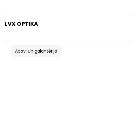
LVX OPTIKA
Apavi un galantērija
Fonts
Ilustrācijas
Rādīt
Slēpt