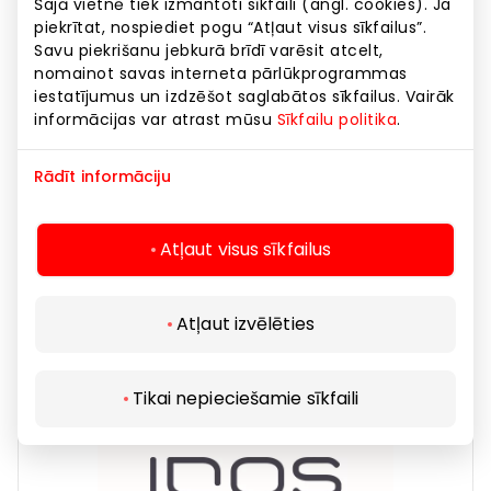
Šajā vietnē tiek izmantoti sīkfaili (angl. cookies). Ja
piekrītat, nospiediet pogu “Atļaut visus sīkfailus”.
Savu piekrišanu jebkurā brīdī varēsit atcelt,
nomainot savas interneta pārlūkprogrammas
iestatījumus un izdzēšot saglabātos sīkfailus. Vairāk
informācijas var atrast mūsu
Sīkfailu politika
.
Rādīt informāciju
GOLDLIGHT jewellery
Atļaut visus sīkfailus
Preces
Atļaut izvēlēties
Tikai nepieciešamie sīkfaili