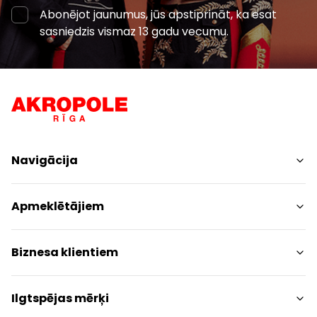
Abonējot jaunumus, jūs apstiprināt, ka esat
sasniedzis vismaz 13 gadu vecumu.
Navigācija
Iepirkšanās
Apmeklētājiem
Pakalpojumi
Izklaides
Centra plāns
Biznesa klientiem
Restorāni
Dzīvniekiem draudzīgs
Kontakti
Kontakti
Ilgtspējas mērķi
Akcijas
Paziņojums presei