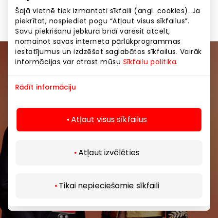
Pārtikas preces un dzērieni
Preces
Šajā vietnē tiek izmantoti sīkfaili (angl. cookies). Ja
piekrītat, nospiediet pogu “Atļaut visus sīkfailus”.
Savu piekrišanu jebkurā brīdī varēsit atcelt,
nomainot savas interneta pārlūkprogrammas
iestatījumus un izdzēšot saglabātos sīkfailus. Vairāk
informācijas var atrast mūsu
Sīkfailu politika
.
Pievienojieties mūsu kopienai
Rādīt informāciju
Uzzini pirmais par labākajiem piedāvājumiem,
pasākumiem un jaunāko informāciju iepirkšanās un
izklaides centros “AKROPOLE Alfa” un “AKROPOLE
Atļaut visus sīkfailus
Rīga”.
Atļaut izvēlēties
Tikai nepieciešamie sīkfaili
Abonēt