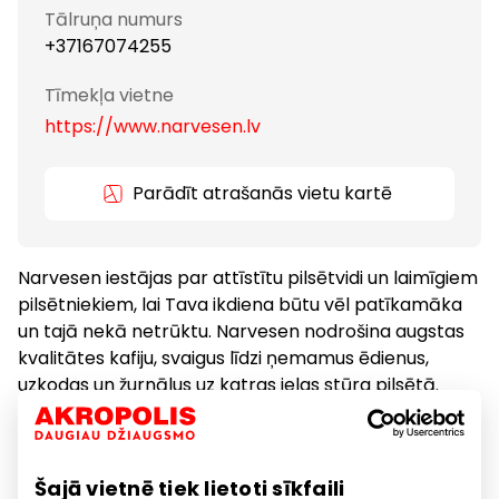
Tālruņa numurs
+37167074255
Tīmekļa vietne
https://www.narvesen.lv
Parādīt atrašanās vietu kartē
Narvesen iestājas par attīstītu pilsētvidi un laimīgiem
pilsētniekiem, lai Tava ikdiena būtu vēl patīkamāka
un tajā nekā netrūktu. Narvesen nodrošina augstas
kvalitātes kafiju, svaigus līdzi ņemamus ēdienus,
uzkodas un žurnālus uz katras ielas stūra pilsētā.
Narvesen. Vienā ritmā ar Tevi!
Šajā vietnē tiek lietoti sīkfaili