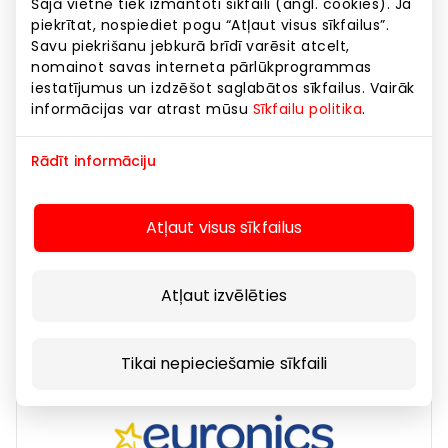
Šajā vietnē tiek izmantoti sīkfaili (angl. cookies). Ja
piekrītat, nospiediet pogu “Atļaut visus sīkfailus”.
Savu piekrišanu jebkurā brīdī varēsit atcelt,
nomainot savas interneta pārlūkprogrammas
iestatījumus un izdzēšot saglabātos sīkfailus. Vairāk
informācijas var atrast mūsu
Sīkfailu politika
.
Rādīt informāciju
DORMEO HOME
Atļaut visus sīkfailus
Preces
Atļaut izvēlēties
Tikai nepieciešamie sīkfaili