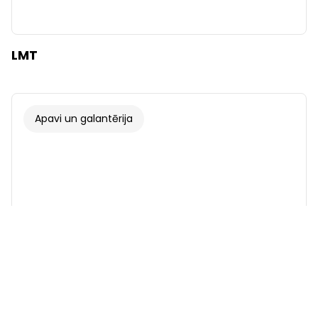
LMT
Apavi un galantērija
Fonts
Ilustrācijas
Rādīt
Slēpt