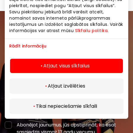
piekrītat, nospiediet pogu “Atļaut visus sīkfailus”.
Savu piekrišanu jebkurā brīdī varēsit atcelt,
nomainot savas interneta pārlūkprogrammas
iestatījumus un izdzēšot saglabātos sīkfailus. Vairāk
Pievienojieties mūsu kopienai
informācijas var atrast mūsu
Sīkfailu politika
.
Uzzini pirmais par labākajiem piedāvājumiem,
Rādīt informāciju
pasākumiem un jaunāko informāciju iepirkšanās un
izklaides centros “AKROPOLE Alfa” un “AKROPOLE
Rīga”.
Atļaut visus sīkfailus
Atļaut izvēlēties
Tikai nepieciešamie sīkfaili
Abonēt
Abonējot jaunumus, jūs apstiprināt, ka esat
sasniedzis vismaz 13 gadu vecumu.