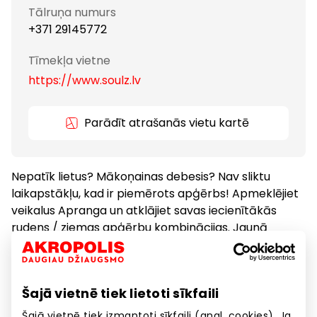
Tālruņa numurs
+371 29145772
Tīmekļa vietne
https://www.soulz.lv
Parādīt atrašanās vietu kartē
Nepatīk lietus? Mākoņainas debesis? Nav sliktu
laikapstākļu, kad ir piemērots apģērbs! Apmeklējiet
veikalus Apranga un atklājiet savas iecienītākās
rudens / ziemas apģērbu kombinācijas. Jaunā
kolekcija ir klāt!
Apģērbs
Preces
Šajā vietnē tiek lietoti sīkfaili
Šajā vietnē tiek izmantoti sīkfaili (angl. cookies). Ja