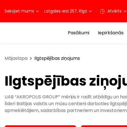
Sekojiet mums
Latgales iela 257, Rīga
Atvērts
Pasākumi
Iepirkšanās
Mājaslapa
Ilgtspējības ziņojums
Ilgtspējības ziņo
UAB “AKROPOLIS GROUP” mērķis ir radīt atbildīgu un har
līderi Baltijas valstīs un mūsu centieni darboties ilgtspē
apmeklētājiem, sadarbības partneriem un investoriem