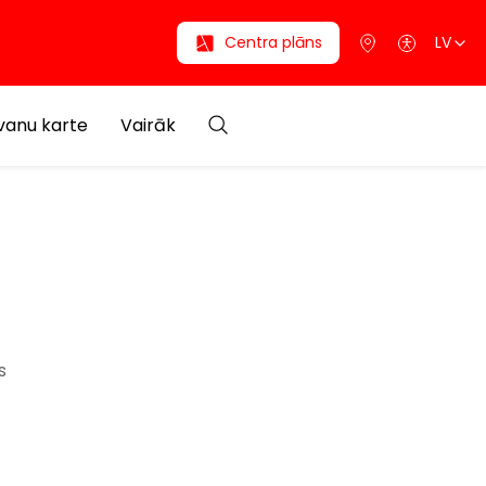
Centra plāns
LV
anu karte
Vairāk
s