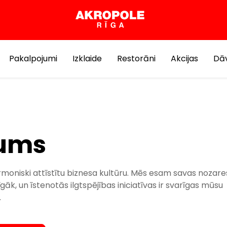
Pakalpojumi
Izklaide
Restorāni
Akcijas
Dāv
jums
moniski attīstītu biznesa kultūru. Mēs esam savas nozare
jīgāk, un īstenotās ilgtspējības iniciatīvas ir svarīgas mūsu
.