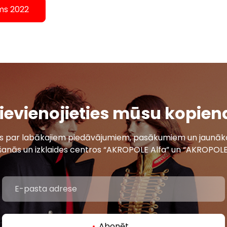
ums 2022
ievienojieties mūsu kopien
ais par labākajiem piedāvājumiem, pasākumiem un jaunāko
šanās un izklaides centros “AKROPOLE Alfa” un “AKROPOLE
Abonēt