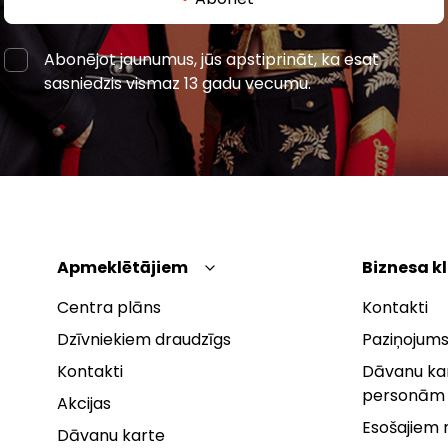
Abonējot jaunumus, jūs apstiprināt, ka esat
sasniedzis vismaz 13 gadu vecumu.
Apmeklētājiem
Biznesa k
Centra plāns
Kontakti
Dzīvniekiem draudzīgs
Paziņojums
Kontakti
Dāvanu kar
personām
Akcijas
Esošajiem
Dāvanu karte