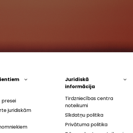
lientiem
Juridiskā
informācija
Tirdzniecības centra
 presei
noteikumi
te juridiskām
Sīkdatņu politika
Privātuma politika
 nomniekiem