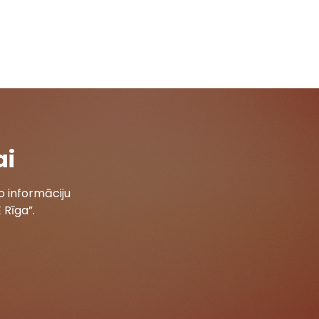
ai
 informāciju
 Rīga”.