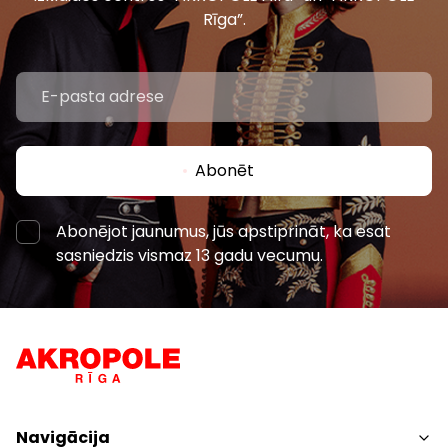
Rīga”.
Abonēt
Abonējot jaunumus, jūs apstiprināt, ka esat
sasniedzis vismaz 13 gadu vecumu.
Navigācija