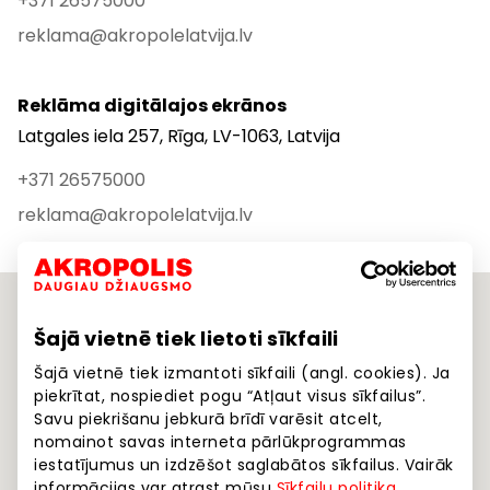
+371 26575000
reklama@akropolelatvija.lv
Reklāma digitālajos ekrānos
Latgales iela 257, Rīga, LV-1063, Latvija
+371 26575000
reklama@akropolelatvija.lv
Šajā vietnē tiek lietoti sīkfaili
Šajā vietnē tiek izmantoti sīkfaili (angl. cookies). Ja
piekrītat, nospiediet pogu “Atļaut visus sīkfailus”.
Savu piekrišanu jebkurā brīdī varēsit atcelt,
nomainot savas interneta pārlūkprogrammas
iestatījumus un izdzēšot saglabātos sīkfailus. Vairāk
informācijas var atrast mūsu
Sīkfailu politika
.