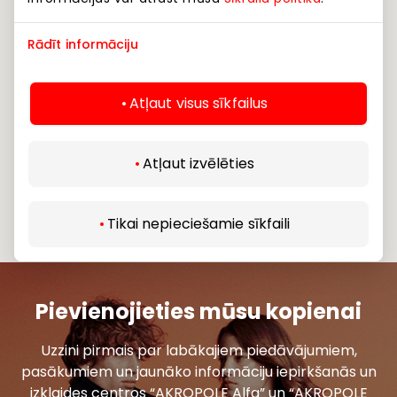
Rādīt informāciju
Atļaut visus sīkfailus
Atļaut izvēlēties
Tikai nepieciešamie sīkfaili
Pievienojieties mūsu kopienai
Uzzini pirmais par labākajiem piedāvājumiem,
pasākumiem un jaunāko informāciju iepirkšanās un
izklaides centros “AKROPOLE Alfa” un “AKROPOLE