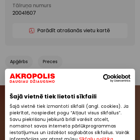
Tālruņa numurs
20041607
Parādīt atrašanās vietu kartē
Apģērbs
Preces
Šajā vietnē tiek lietoti sīkfaili
Pievienojieties mūsu kopienai
Šajā vietnē tiek izmantoti sīkfaili (angl. cookies). Ja
piekrītat, nospiediet pogu “Atļaut visus sīkfailus”.
Uzzini pirmais par labākajiem piedāvājumiem,
Savu piekrišanu jebkurā brīdī varēsit atcelt,
pasākumiem un jaunāko informāciju iepirkšanās un
nomainot savas interneta pārlūkprogrammas
izklaides centros “AKROPOLE Alfa” un “AKROPOLE
iestatījumus un izdzēšot saglabātos sīkfailus. Vairāk
Rīga”.
informācijas var atrast mūsu
Sīkfailu politika
.