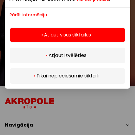
Rādīt informāciju
Atļaut visus sīkfailus
Abonēt
Atļaut izvēlēties
Abonējot jaunumus, jūs apstiprināt, ka esat
Atklāj vairāk
sasniedzis vismaz 13 gadu vecumu.
Tikai nepieciešamie sīkfaili
Navigācija