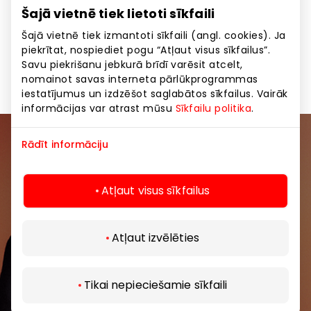
Šajā vietnē tiek lietoti sīkfaili
Kosmētika, zāles
Pakalpojumi
Preces
Šajā vietnē tiek izmantoti sīkfaili (angl. cookies). Ja
piekrītat, nospiediet pogu “Atļaut visus sīkfailus”.
Skaistumkopšanas un veselības pakalpojumi
Savu piekrišanu jebkurā brīdī varēsit atcelt,
nomainot savas interneta pārlūkprogrammas
iestatījumus un izdzēšot saglabātos sīkfailus. Vairāk
informācijas var atrast mūsu
Sīkfailu politika
.
Rādīt informāciju
Pievienojieties mūsu kopienai
Uzzini pirmais par labākajiem piedāvājumiem,
Atļaut visus sīkfailus
pasākumiem un jaunāko informāciju iepirkšanās un
izklaides centros “AKROPOLE Alfa” un “AKROPOLE
Rīga”.
Atļaut izvēlēties
Tikai nepieciešamie sīkfaili