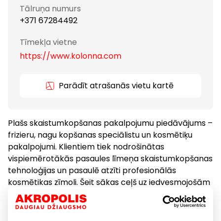
Tālruņa numurs
+371 67284492
Tīmekļa vietne
https://www.kolonna.com
Parādīt atrašanās vietu kartē
Plašs skaistumkopšanas pakalpojumu piedāvājums –
frizieru, nagu kopšanas speciālistu un kosmētiķu
pakalpojumi. Klientiem tiek nodrošinātas
vispiemērotākās pasaules līmeņa skaistumkopšanas
tehnoloģijas un pasaulē atzīti profesionālās
kosmētikas zīmoli. Šeit sākas ceļš uz iedvesmojošām
vizuālām pārmaiņām uzticamu profesionāļu
pavadībā.