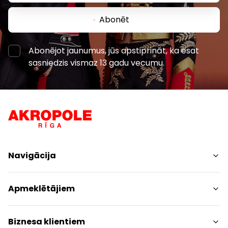
Abonēt
Abonējot jaunumus, jūs apstiprināt, ka esat
sasniedzis vismaz 13 gadu vecumu.
Navigācija
Iepirkšanās
Apmeklētājiem
Pakalpojumi
Izklaides
Centra plāns
Biznesa klientiem
Restorāni
Dzīvniekiem draudzīgs