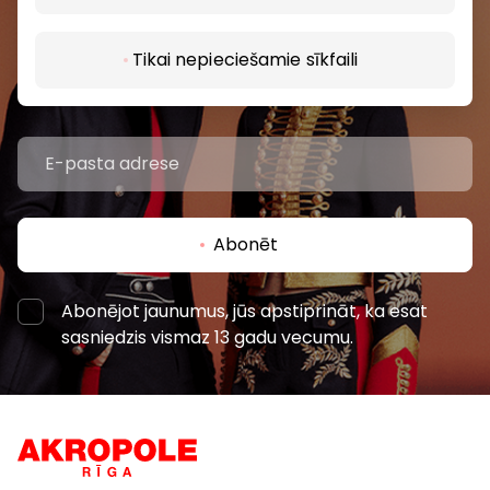
Uzzini pirmais par labākajiem piedāvājumiem,
pasākumiem un jaunāko informāciju iepirkšanās un
izklaides centros “AKROPOLE Alfa” un “AKROPOLE
Tikai nepieciešamie sīkfaili
Rīga”.
Abonēt
Abonējot jaunumus, jūs apstiprināt, ka esat
sasniedzis vismaz 13 gadu vecumu.