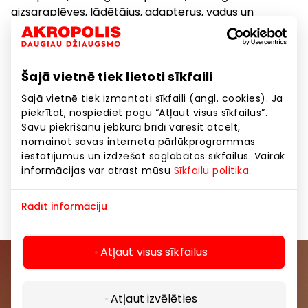
aizsargplēves, lādētājus, adapterus, vadus un
kabeļus, austiņas, Hands Free austiņas, atmiņas
kartes, pašbilžu statīvus, telefona turētājus
automobiļiem, pārnēsājamos Power Bank un
Šajā vietnē tiek lietoti sīkfaili
standarta akumulatorus, FM modulatorus. Veikalā
iespējams saņemt ne tikai konsultāciju, bet arī uz
Šajā vietnē tiek izmantoti sīkfaili (angl. cookies). Ja
nākamo darba dienu no mūsu noliktavas pasūtīt
piekrītat, nospiediet pogu “Atļaut visus sīkfailus”.
retu un neaktuālu telefonu modeļu vai planšetdatoru
Savu piekrišanu jebkurā brīdī varēsit atcelt,
nomainot savas interneta pārlūkprogrammas
aksesuārus.
iestatījumus un izdzēšot saglabātos sīkfailus. Vairāk
informācijas var atrast mūsu
Sīkfailu politika
.
Preces
Preces mājai, sadzīves tehnika
Rādīt informāciju
Atļaut visus sīkfailus
Pievienojieties mūsu kopienai
Atļaut izvēlēties