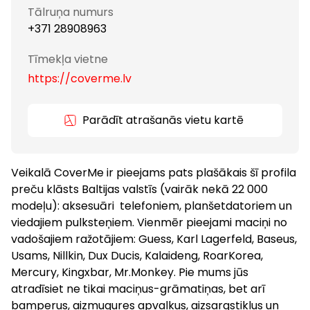
Tālruņa numurs
+371 28908963
Tīmekļa vietne
https://coverme.lv
Parādīt atrašanās vietu kartē
Veikalā CoverMe ir pieejams pats plašākais šī profila
preču klāsts Baltijas valstīs (vairāk nekā 22 000
modeļu): aksesuāri telefoniem, planšetdatoriem un
viedajiem pulksteņiem. Vienmēr pieejami maciņi no
vadošajiem ražotājiem: Guess, Karl Lagerfeld, Baseus,
Usams, Nillkin, Dux Ducis, Kalaideng, RoarKorea,
Mercury, Kingxbar, Mr.Monkey. Pie mums jūs
atradīsiet ne tikai maciņus-grāmatiņas, bet arī
bamperus, aizmugures apvalkus, aizsargstiklus un