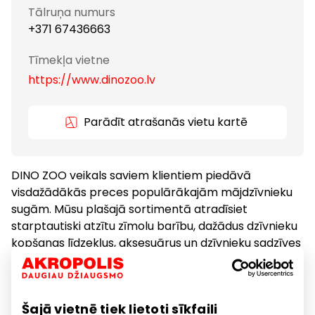
Tālruņa numurs
+371 67436663
Tīmekļa vietne
https://www.dinozoo.lv
Parādīt atrašanās vietu kartē
DINO ZOO veikals saviem klientiem piedāvā
visdažādākās preces populārākajām mājdzīvnieku
sugām. Mūsu plašajā sortimentā atradīsiet
starptautiski atzītu zīmolu barību, dažādus dzīvnieku
kopšanas līdzekļus, aksesuārus un dzīvnieku sadzīves
priekšmetus. Saviem pastāvīgajiem pircējiem
piedāvājam ZELTA KLIENTA KARTI, kas sniedz virkni
priekšrocību.
Šajā vietnē tiek lietoti sīkfaili