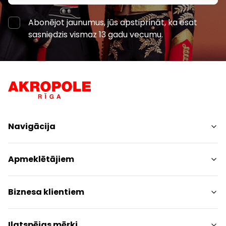
Abonējot jaunumus, jūs apstiprināt, ka esat
sasniedzis vismaz 13 gadu vecumu.
Navigācija
Iepirkšanās
Apmeklētājiem
Pakalpojumi
Izklaides
Centra plāns
Biznesa klientiem
Restorāni
Dzīvniekiem draudzīgs
Kontakti
Kontakti
Ilgtspējas mērķi