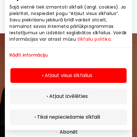
Šajā vietnē tiek izmantoti sīkfaili (angl. cookies). Ja
Pārtikas preces un dzērieni
Preces
piekrītat, nospiediet pogu “Atļaut visus sīkfailus”.
Savu piekrišanu jebkurā brīdī varēsit atcelt,
nomainot savas interneta pārlūkprogrammas
iestatījumus un izdzēšot saglabātos sīkfailus. Vairāk
informācijas var atrast mūsu
Sīkfailu politika
.
Pievienojieties mūsu kopienai
Rādīt informāciju
Uzzini pirmais par labākajiem piedāvājumiem,
pasākumiem un jaunāko informāciju iepirkšanās un
Atļaut visus sīkfailus
izklaides centros “AKROPOLE Alfa” un “AKROPOLE
Rīga”.
Atļaut izvēlēties
Tikai nepieciešamie sīkfaili
Abonēt