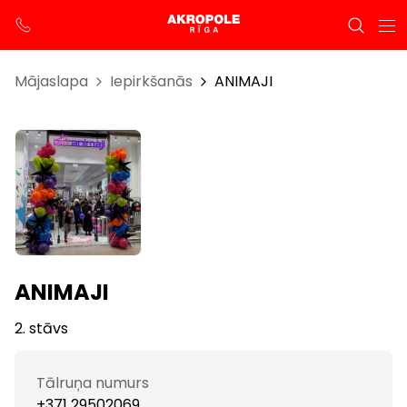
Mājaslapa
Iepirkšanās
ANIMAJI
ANIMAJI
2. stāvs
Tālruņa numurs
+371 29502069