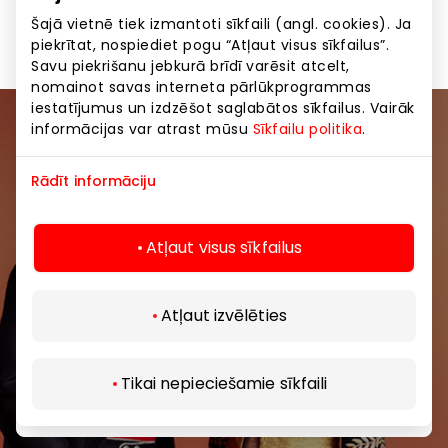
Apģērbs
Bērniem
Preces
Šajā vietnē tiek izmantoti sīkfaili (angl. cookies). Ja
piekrītat, nospiediet pogu “Atļaut visus sīkfailus”.
Savu piekrišanu jebkurā brīdī varēsit atcelt,
nomainot savas interneta pārlūkprogrammas
iestatījumus un izdzēšot saglabātos sīkfailus. Vairāk
informācijas var atrast mūsu
Sīkfailu politika
.
Pievienojieties mūsu kopienai
Rādīt informāciju
Uzzini pirmais par labākajiem piedāvājumiem,
pasākumiem un jaunāko informāciju iepirkšanās un
izklaides centros “AKROPOLE Alfa” un “AKROPOLE
Atļaut visus sīkfailus
Rīga”.
Atļaut izvēlēties
Tikai nepieciešamie sīkfaili
Abonēt