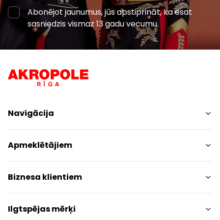
Abonējot jaunumus, jūs apstiprināt, ka esat
sasniedzis vismaz 13 gadu vecumu.
Navigācija
Iepirkšanās
Apmeklētājiem
Pakalpojumi
Izklaides
Centra plāns
Biznesa klientiem
Restorāni
Dzīvniekiem draudzīgs
Kontakti
Kontakti
Ilgtspējas mērķi
Akcijas
Paziņojums presei