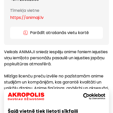
Tīmekļa vietne
https://animaji.lv
Parādīt atrašanās vietu kartē
Veikals ANIMAJI sniedz iespēju anime faniem iejusties
viņu iemīļoto personāžu pasaulē un iejusties japāņu
popkultūras atmosfērā.
Milzīga licenču preču izvēle no pazīstamām anime
studijām un kompānijām, kas garantē kvalitāti un
unikālu dizainu. Anime figūriņas, apģērbi un aksesuāri,
posteri un plakāti, anime gadžeti, rotaļlietas un plīša
rotaļlietas, suvenīri un dāvanas anime faniem.
Šajā vietnē tiek lietoti sīkfaili