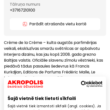
Tālruņa numurs
+37167210100
Parādīt atrašanās vietu kartē
Crème de la Crème – kulta augstās parfimērijas
veikali, ekskluzīvas smaržu svētnīcas ar apbalvotu
interjera dizainu, kas jau kopš 2008. gada grezno
Baltijas valstis. Oficiālie slavenu zīmolu vēstnieki, kas
piedāvā tādus pasaules šedevrus kā Francis
Kurkdjian, Editions de Parfums Frédéric Malle, Le
Labo, Byredo, Diptyque, Ex Nihilo u.c.
Kosmētika, zāles
Preces
Šajā vietnē tiek lietoti sīkfaili
Šajā vietnē tiek izmantoti sīkfaili (angl. cookies). Ja