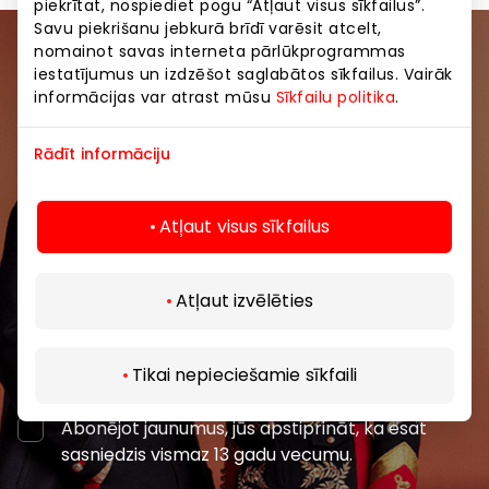
piekrītat, nospiediet pogu “Atļaut visus sīkfailus”.
Savu piekrišanu jebkurā brīdī varēsit atcelt,
nomainot savas interneta pārlūkprogrammas
Pievienojieties mūsu kopienai
iestatījumus un izdzēšot saglabātos sīkfailus. Vairāk
informācijas var atrast mūsu
Sīkfailu politika
.
Uzzini pirmais par labākajiem piedāvājumiem,
pasākumiem un jaunāko informāciju iepirkšanās un
Rādīt informāciju
izklaides centros “AKROPOLE Alfa” un “AKROPOLE
Rīga”.
Atļaut visus sīkfailus
Atļaut izvēlēties
Abonēt
Tikai nepieciešamie sīkfaili
Abonējot jaunumus, jūs apstiprināt, ka esat
sasniedzis vismaz 13 gadu vecumu.