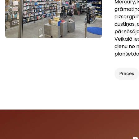
Mercury, 
grāmatiņa
aizsargplē
austiņas, 
pārnēsāja
Veikalā i
dienu no 
planšetda
Preces