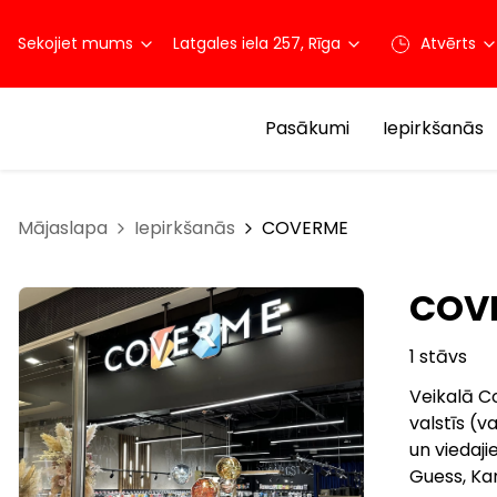
Sekojiet mums
Latgales iela 257, Rīga
Atvērts
Pasākumi
Iepirkšanās
Mājaslapa
Iepirkšanās
COVERME
COV
1 stāvs
Veikalā Co
valstīs (
un viedaj
Guess, Kar