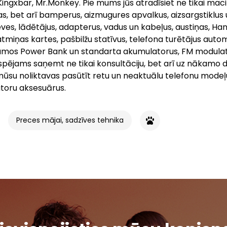
Kingxbar, Mr.Monkey. Pie mums jūs atradīsiet ne tikai mac
s, bet arī bamperus, aizmugures apvalkus, aizsargstiklus
ves, lādētājus, adapterus, vadus un kabeļus, austiņas, Ha
atmiņas kartes, pašbilžu statīvus, telefona turētājus auto
mos Power Bank un standarta akumulatorus, FM modulat
espējams saņemt ne tikai konsultāciju, bet arī uz nākamo 
mūsu noliktavas pasūtīt retu un neaktuālu telefonu modeļ
toru aksesuārus.
Preces mājai, sadzīves tehnika