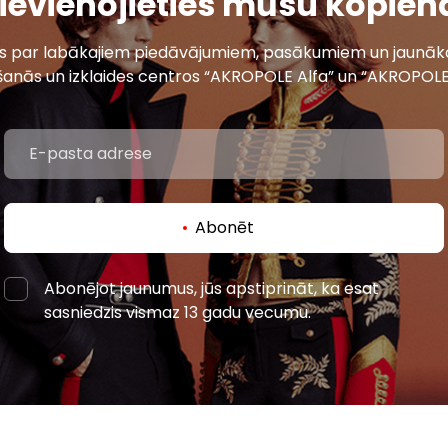
ievienojieties mūsu kopien
ais par labākajiem piedāvājumiem, pasākumiem un jaunāko
šanās un izklaides centros “AKROPOLE Alfa” un “AKROPOLE
Abonēt
Abonējot jaunumus, jūs apstiprināt, ka esat
sasniedzis vismaz 13 gadu vecumu.