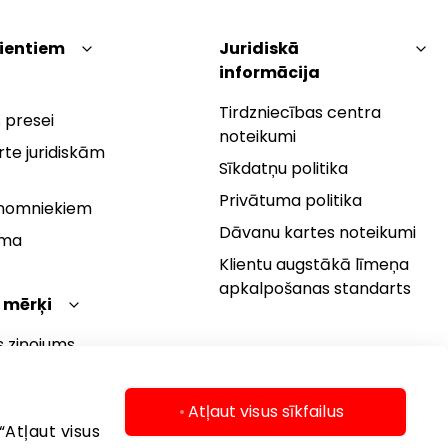
lientiem
Juridiskā
informācija
Tirdzniecības centra
 presei
noteikumi
te juridiskām
Sīkdatņu politika
Privātuma politika
 nomniekiem
Dāvanu kartes noteikumi
rma
Klientu augstākā līmeņa
apkalpošanas standarts
 mērķi
s ziņojums
 politika
s mērķi
Atļaut visus sīkfailus
“Atļaut visus