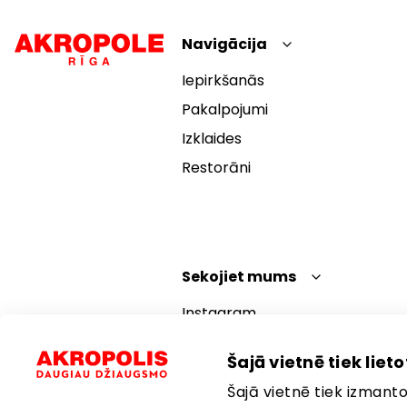
Navigācija
Iepirkšanās
Pakalpojumi
Izklaides
Restorāni
Sekojiet mums
Instagram
Facebook
Šajā vietnē tiek lietot
YouTube
Šajā vietnē tiek izmantot
TikTok