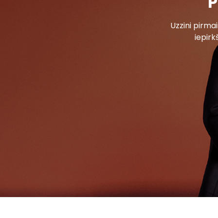
P
Uzzini pirm
iepirk