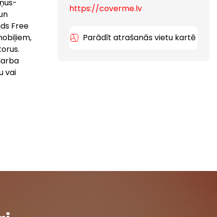
iņus-
https://coverme.lv
 un
nds Free
mobiļiem,
Parādīt atrašanās vietu kartē
orus.
darba
u vai