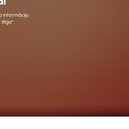
ai
 informāciju
 Rīga”.