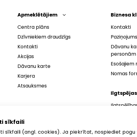
Apmeklētājiem
Biznesa k
Centra plāns
Kontakti
Dzīvniekiem draudzīgs
Paziņojums
Kontakti
Dāvanu kar
personām
Akcijas
Esošajiem
Dāvanu karte
Nomas fo
Karjera
Atsauksmes
Ilgtspējas
Ilgtspējība
Ilgtspējības
i sīkfaili
Ilgtspējība
i sīkfaili (angl. cookies). Ja piekrītat, nospiediet pogu 