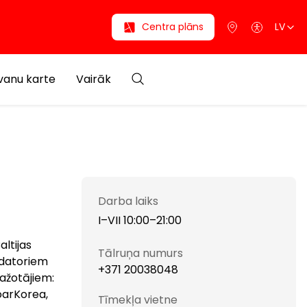
Centra plāns
LV
anu karte
Vairāk
Darba laiks
I–VII 10:00–21:00
altijas
Tālruņa numurs
tdatoriem
+371 20038048
ažotājiem:
RoarKorea,
Tīmekļa vietne