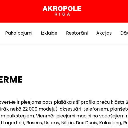
Pakalpojumi
Izklaide
Restorāni
Akcijas
Dāv
ERME
verMe ir pieejams pats plašākais šī profila preču klāsts B
vairāk nekā 22 000 modeļu): aksesuāri telefoniem, planše
iem pulksteņiem. Vienmēr pieejami maciņi no vadošajiem r
l Lagerfeld, Baseus, Usams, Nillkin, Dux Ducis, Kalaideng, 