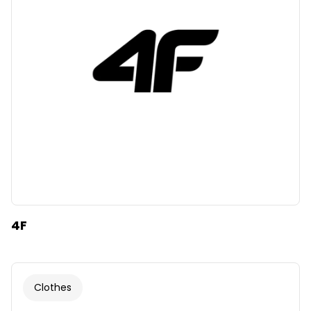
Clear
Apply categories
4F
Clothes