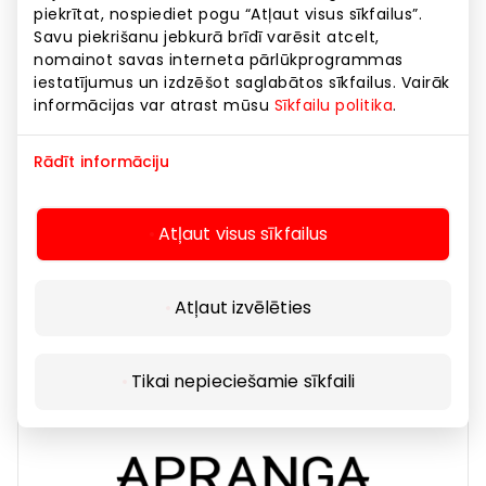
piekrītat, nospiediet pogu “Atļaut visus sīkfailus”.
Savu piekrišanu jebkurā brīdī varēsit atcelt,
nomainot savas interneta pārlūkprogrammas
iestatījumus un izdzēšot saglabātos sīkfailus. Vairāk
informācijas var atrast mūsu
Sīkfailu politika
.
Rādīt informāciju
ANIMAJI
Atļaut visus sīkfailus
Clothes
Atļaut izvēlēties
Tikai nepieciešamie sīkfaili