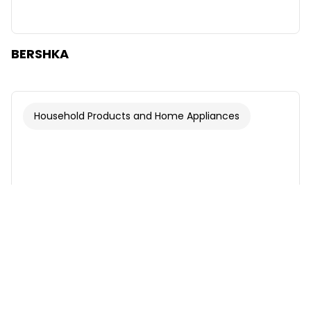
BERSHKA
Household Products and Home Appliances
Font
Illustrations
Show
Hide
Background
Bright
Contrast