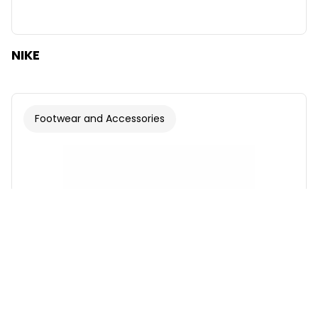
NIKE
Footwear and Accessories
Font
Illustrations
Show
Hide
Background
Bright
Contrast