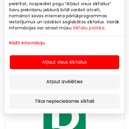
piekrītat, nospiediet pogu “Atļaut visus sīkfailus”.
Savu piekrišanu jebkurā brīdī varēsit atcelt,
nomainot savas interneta pārlūkprogrammas
iestatījumus un izdzēšot saglabātos sīkfailus. Vairāk
informācijas var atrast mūsu
Sīkfailu politika
.
Rādīt informāciju
DANIJA
Atļaut visus sīkfailus
Footwear and Accessories
Atļaut izvēlēties
Tikai nepieciešamie sīkfaili