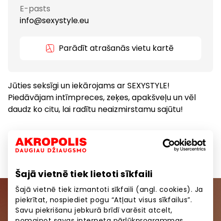
E-pasts
info@sexystyle.eu
Parādīt atrašanās vietu kartē
Jūties seksīgi un iekārojams ar SEXYSTYLE!
Piedāvājam intīmpreces, zeķes, apakšveļu un vēl
daudz ko citu, lai radītu neaizmirstamu sajūtu!
Dāvanas, aksesuāri
Preces
Šajā vietnē tiek lietoti sīkfaili
Šajā vietnē tiek izmantoti sīkfaili (angl. cookies). Ja
piekrītat, nospiediet pogu “Atļaut visus sīkfailus”.
Pievienojieties mūsu kopienai
Savu piekrišanu jebkurā brīdī varēsit atcelt,
nomainot savas interneta pārlūkprogrammas