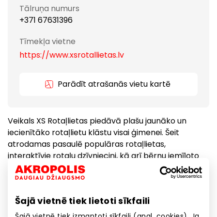
Tālruņa numurs
+371 67631396
Tīmekļa vietne
https://www.xsrotallietas.lv
Parādīt atrašanās vietu kartē
Veikals XS Rotaļlietas piedāvā plašu jaunāko un
iecienītāko rotaļlietu klāstu visai ģimenei. Šeit
atrodamas pasaulē populāras rotaļlietas,
interaktīvie rotaļu dzīvnieciņi, kā arī bērnu iemīļoto
pasaku un multiplikācijas filmu varoņu rotaļlietas.
Bērniem
Preces
Šajā vietnē tiek lietoti sīkfaili
Šajā vietnē tiek izmantoti sīkfaili (angl. cookies). Ja