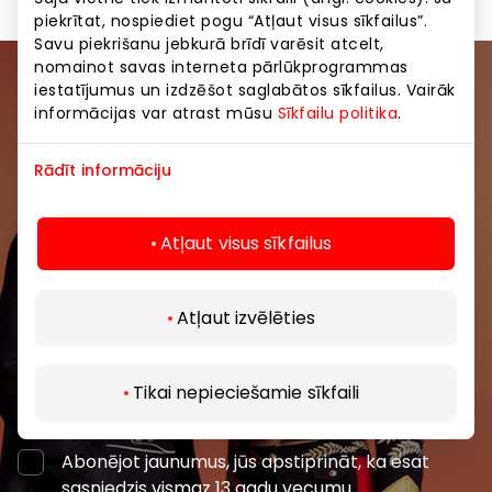
piekrītat, nospiediet pogu “Atļaut visus sīkfailus”.
Savu piekrišanu jebkurā brīdī varēsit atcelt,
nomainot savas interneta pārlūkprogrammas
iestatījumus un izdzēšot saglabātos sīkfailus. Vairāk
Pievienojieties mūsu kopienai
informācijas var atrast mūsu
Sīkfailu politika
.
Uzzini pirmais par labākajiem piedāvājumiem,
Rādīt informāciju
pasākumiem un jaunāko informāciju iepirkšanās un
izklaides centros “AKROPOLE Alfa” un “AKROPOLE
Rīga”.
Atļaut visus sīkfailus
Atļaut izvēlēties
Tikai nepieciešamie sīkfaili
Abonēt
Abonējot jaunumus, jūs apstiprināt, ka esat
sasniedzis vismaz 13 gadu vecumu.