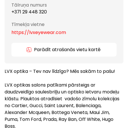
Tālruņa numurs
+371 29 448 320
Tīmekļa vietne
https://lvxeyewear.com
Parādīt atrašanās vietu kartē
LVX optika – Tev nav līdzīgo? Mēs sakām to pašu!
LVX optikas salons patīkami pārsteigs ar
daudzveidīgo saulesbriļļu un optisko ietvaru modeļu
klāstu. Plauktos atradīsiet vadošo zīmolu kolekcijas
no Cartier, Gucci, Saint Laurent, Balenciaga,
Alexander Mcqueen, Bottega Veneta, Maui Jim,
Puma, Tom Ford, Prada, Ray Ban, Off White, Hugo
Boss.