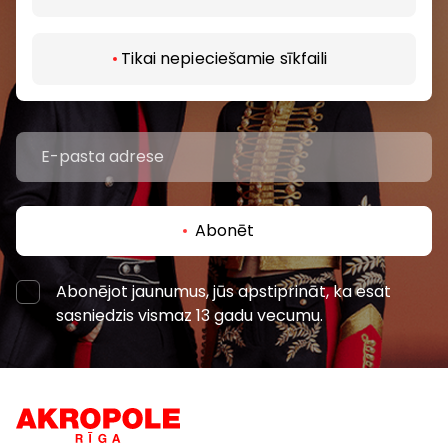
Uzzini pirmais par labākajiem piedāvājumiem,
pasākumiem un jaunāko informāciju iepirkšanās un
izklaides centros “AKROPOLE Alfa” un “AKROPOLE
Tikai nepieciešamie sīkfaili
Rīga”.
Abonēt
Abonējot jaunumus, jūs apstiprināt, ka esat
sasniedzis vismaz 13 gadu vecumu.