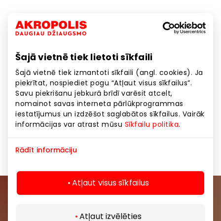
LVX optika piedāvājumā ir kontaktlēcas, redzes
pārbaude un briļļu izgatavošana.
LVX optika jaušamais augstās modes gars neatstās
Šajā vietnē tiek lietoti sīkfaili
vienaldzīgu nevienu!
Šajā vietnē tiek izmantoti sīkfaili (angl. cookies). Ja
LVX optika – Tev nav līdzīgo!
piekrītat, nospiediet pogu “Atļaut visus sīkfailus”.
Savu piekrišanu jebkurā brīdī varēsit atcelt,
nomainot savas interneta pārlūkprogrammas
Dāvanas, aksesuāri
Pakalpojumi
Preces
iestatījumus un izdzēšot saglabātos sīkfailus. Vairāk
informācijas var atrast mūsu
Sīkfailu politika
.
Skaistumkopšanas un veselības pakalpojumi
Rādīt informāciju
Atļaut visus sīkfailus
Pievienojieties mūsu kopienai
Atļaut izvēlēties