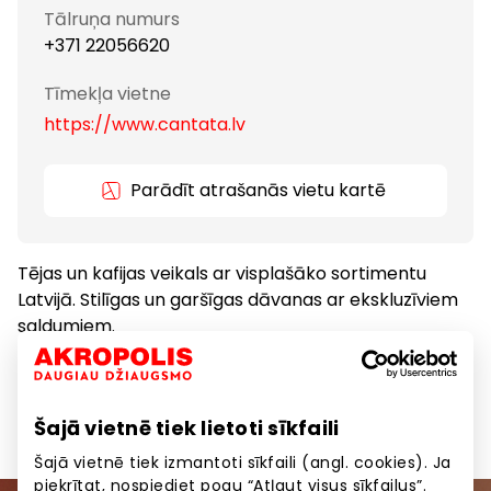
Tālruņa numurs
+371 22056620
Tīmekļa vietne
https://www.cantata.lv
Parādīt atrašanās vietu kartē
Tējas un kafijas veikals ar visplašāko sortimentu
Latvijā. Stilīgas un garšīgas dāvanas ar ekskluzīviem
saldumiem.
Pārtikas preces un dzērieni
Preces
Šajā vietnē tiek lietoti sīkfaili
Šajā vietnē tiek izmantoti sīkfaili (angl. cookies). Ja
piekrītat, nospiediet pogu “Atļaut visus sīkfailus”.