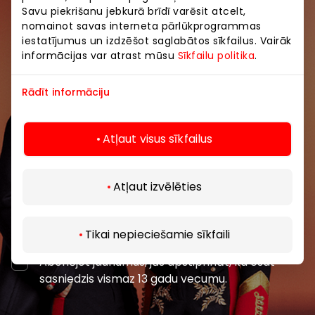
Savu piekrišanu jebkurā brīdī varēsit atcelt,
nomainot savas interneta pārlūkprogrammas
Pievienojieties mūsu kopienai
iestatījumus un izdzēšot saglabātos sīkfailus. Vairāk
informācijas var atrast mūsu
Sīkfailu politika
.
Uzzini pirmais par labākajiem piedāvājumiem,
pasākumiem un jaunāko informāciju iepirkšanās un
Rādīt informāciju
izklaides centros “AKROPOLE Alfa” un “AKROPOLE
Rīga”.
Atļaut visus sīkfailus
Atļaut izvēlēties
Abonēt
Tikai nepieciešamie sīkfaili
Abonējot jaunumus, jūs apstiprināt, ka esat
sasniedzis vismaz 13 gadu vecumu.