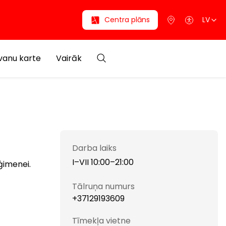
Centra plāns
LV
anu karte
Vairāk
Darba laiks
I–VII 10:00–21:00
 ģimenei.
Tālruņa numurs
+37129193609
Tīmekļa vietne