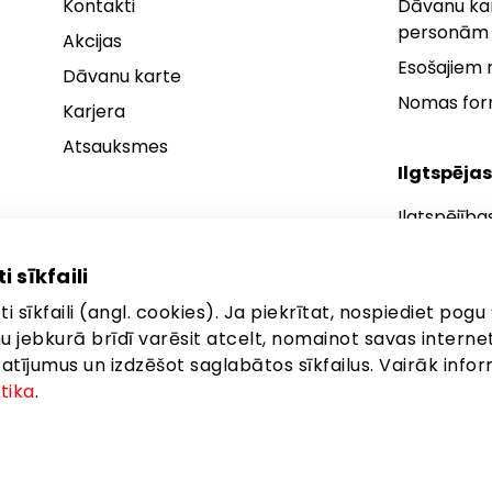
Kontakti
Dāvanu kar
personām
Akcijas
Esošajiem
Dāvanu karte
Nomas fo
Karjera
Atsauksmes
Ilgtspējas
Ilgtspējība
Ilgtspējības
i sīkfaili
Ilgtspējība
i sīkfaili (angl. cookies). Ja piekrītat, nospiediet pogu 
anu jebkurā brīdī varēsit atcelt, nomainot savas interne
ījumus un izdzēšot saglabātos sīkfailus. Vairāk infor
itika
.
ta: Latgales iela 257, Rīga, LV-1019
©