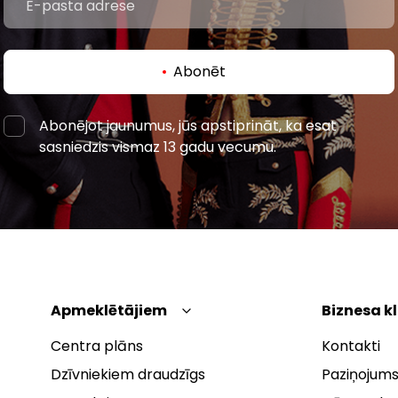
Abonēt
Abonējot jaunumus, jūs apstiprināt, ka esat
sasniedzis vismaz 13 gadu vecumu.
Apmeklētājiem
Biznesa k
Centra plāns
Kontakti
Dzīvniekiem draudzīgs
Paziņojums