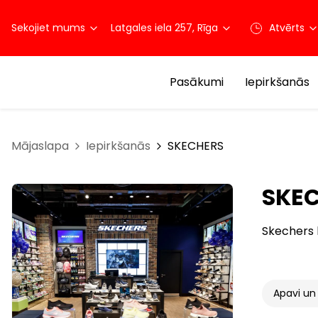
Sekojiet mums
Latgales iela 257, Rīga
Atvērts
Pasākumi
Iepirkšanās
Mājaslapa
Iepirkšanās
SKECHERS
SKE
Skechers br
Apavi un 