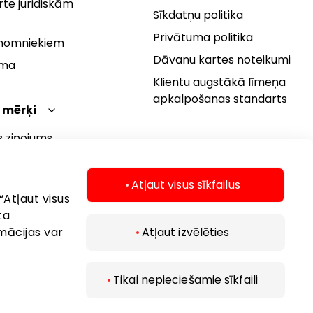
te juridiskām
Sīkdatņu politika
Privātuma politika
 nomniekiem
Dāvanu kartes noteikumi
rma
Klientu augstākā līmeņa
apkalpošanas standarts
 mērķi
s ziņojums
 politika
s mērķi
Atļaut visus sīkfailus
“Atļaut visus
ta
mācijas var
Atļaut izvēlēties
Tikai nepieciešamie sīkfaili
 2026 AKROPOLIS. Visas tiesības aizsargātas.