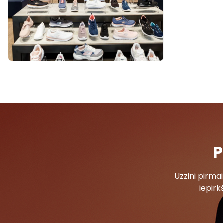
P
Uzzini pirm
iepirk