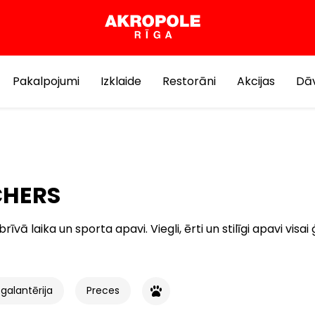
Pakalpojumi
Izklaide
Restorāni
Akcijas
Dāv
CHERS
īvā laika un sporta apavi. Viegli, ērti un stilīgi apavi visai
galantērija
Preces