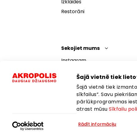
Izklaides
Restorāni
Sekojiet mums
Instagram
Facebook
Šajā vietnē tiek lietot
YouTube
Šajā vietnē tiek izmantot
TikTok
sīkfailus”. Savu piekriš
pārlūkprogrammas iestat
atrast mūsu
Sīkfailu pol
Rādīt informāciju
Valoda:
Latviešu
Atrašanās vie