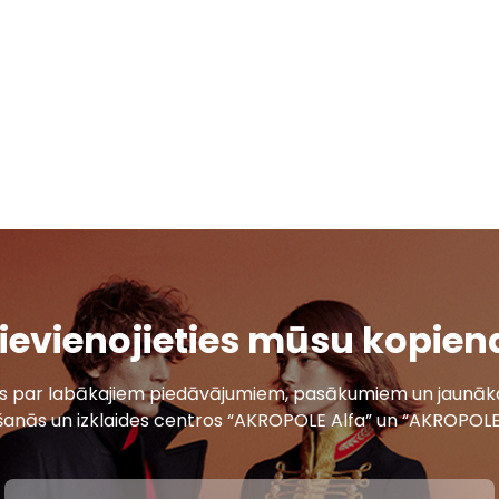
ievienojieties mūsu kopien
ais par labākajiem piedāvājumiem, pasākumiem un jaunāko
šanās un izklaides centros “AKROPOLE Alfa” un “AKROPOLE