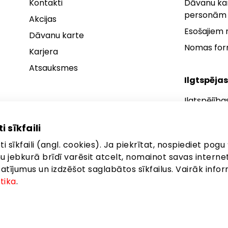
Kontakti
Dāvanu kar
personām
Akcijas
Esošajiem
Dāvanu karte
Nomas fo
Karjera
Atsauksmes
Ilgtspējas
Ilgtspējība
Ilgtspējības
i sīkfaili
Ilgtspējība
i sīkfaili (angl. cookies). Ja piekrītat, nospiediet pogu 
anu jebkurā brīdī varēsit atcelt, nomainot savas interne
ījumus un izdzēšot saglabātos sīkfailus. Vairāk infor
itika
.
ta: Latgales iela 257, Rīga, LV-1019
©