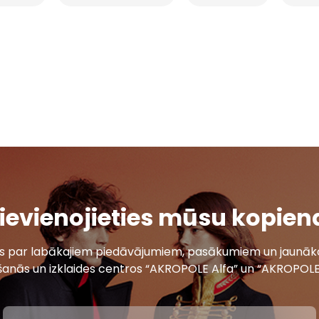
ievienojieties mūsu kopien
ais par labākajiem piedāvājumiem, pasākumiem un jaunāko
šanās un izklaides centros “AKROPOLE Alfa” un “AKROPOLE