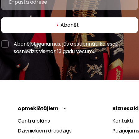
Abonēt
Abonējot jaunumus, jūs apstiprināt, ka esat
sasniedzis vismaz 13 gadu vecumu.
Apmeklētājiem
Biznesa k
Centra plāns
Kontakti
Dzīvniekiem draudzīgs
Paziņojums