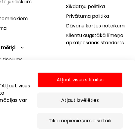
te juridiskām
Sīkdatņu politika
Privātuma politika
 nomniekiem
Dāvanu kartes noteikumi
rma
Klientu augstākā līmeņa
apkalpošanas standarts
 mērķi
s ziņojums
 politika
s mērķi
Atļaut visus sīkfailus
“Atļaut visus
ta
mācijas var
Atļaut izvēlēties
Tikai nepieciešamie sīkfaili
 2026 AKROPOLIS. Visas tiesības aizsargātas.