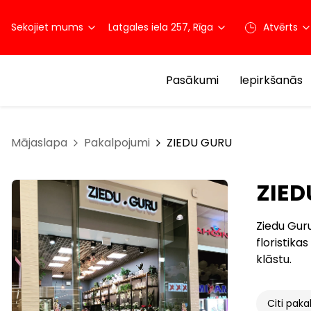
Sekojiet mums
Latgales iela 257, Rīga
Atvērts
Pasākumi
Iepirkšanās
Mājaslapa
Pakalpojumi
ZIEDU GURU
ZIED
Ziedu Guru
floristika
klāstu.
Citi paka