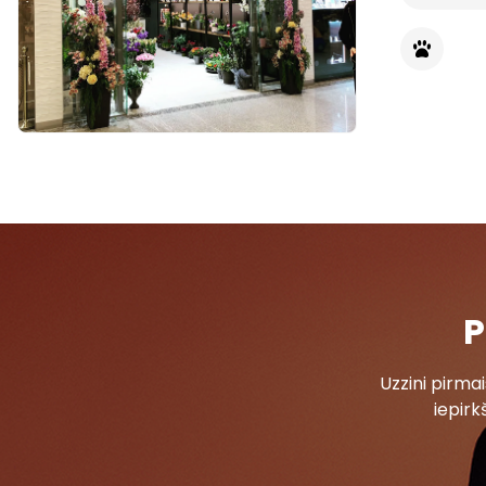
P
Uzzini pirm
iepirk