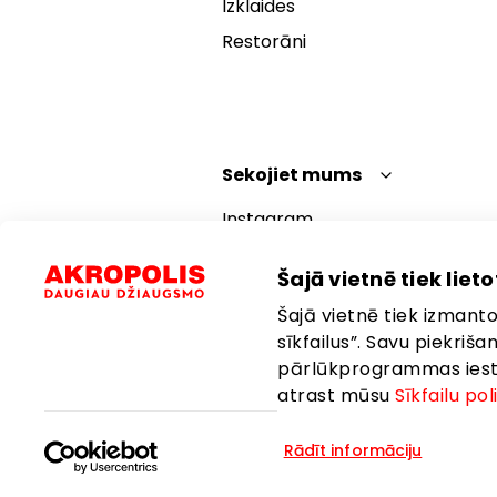
Izklaides
Restorāni
Sekojiet mums
Instagram
Facebook
Šajā vietnē tiek lietot
YouTube
Šajā vietnē tiek izmantot
TikTok
sīkfailus”. Savu piekriš
pārlūkprogrammas iestat
atrast mūsu
Sīkfailu pol
Rādīt informāciju
Valoda:
Latviešu
Atrašanās vie