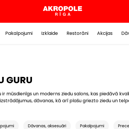
Pakalpojumi
Izklaide
Restorāni
Akcijas
Dāv
U GURU
 ir mūsdienīgs un moderns ziedu salons, kas piedāvā kvali
s izstrādājumus, dāvanas, kā arī plašu griezto ziedu un tel
lpojumi
Dāvanas, aksesuāri
Pakalpojumi
Prec