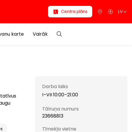
Centra plāns
LV
anu karte
Vairāk
Darba laiks
I–VII 10:00–21:00
tatīvus
paugu
Tālruņa numurs
23668813
Tīmekļa vietne
es