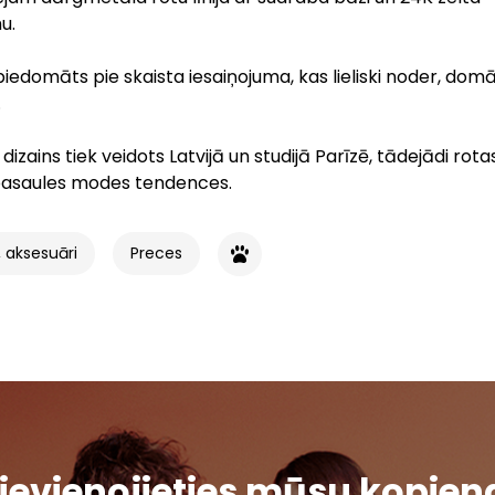
u.
 piedomāts pie skaista iesaiņojuma, kas lieliski noder, dom
.
 dizains tiek veidots Latvijā un studijā Parīzē, tādejādi rota
 pasaules modes tendences.
 aksesuāri
Preces
ievienojieties mūsu kopien