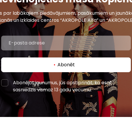
ais par labākajiem piedāvājumiem, pasākumiem un jaunāko
šanās un izklaides centros “AKROPOLE Alfa” un “AKROPOLE
Abonēt
Abonējot jaunumus, jūs apstiprināt, ka esat
sasniedzis vismaz 13 gadu vecumu.