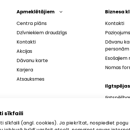
Apmeklētājiem
Biznesa k
Centra plāns
Kontakti
Dzīvniekiem draudzīgs
Paziņojums
Kontakti
Dāvanu kar
personām
Akcijas
Esošajiem
Dāvanu karte
Nomas fo
Karjera
Atsauksmes
Ilgtspējas
Ilgtspējība
Ilgtspējības
i sīkfaili
Ilgtspējība
i sīkfaili (angl. cookies). Ja piekrītat, nospiediet pogu 
anu jebkurā brīdī varēsit atcelt, nomainot savas interne