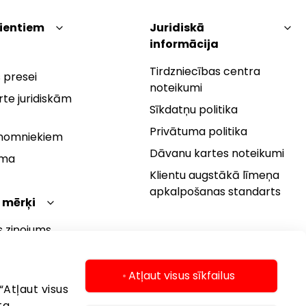
lientiem
Juridiskā
informācija
Tirdzniecības centra
 presei
noteikumi
te juridiskām
Sīkdatņu politika
Privātuma politika
 nomniekiem
Dāvanu kartes noteikumi
rma
Klientu augstākā līmeņa
apkalpošanas standarts
 mērķi
s ziņojums
 politika
s mērķi
Atļaut visus sīkfailus
“Atļaut visus
ta