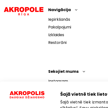
Navigācija
Iepirkšanās
Pakalpojumi
Izklaides
Restorāni
Sekojiet mums
Instagram
Facebook
Šajā vietnē tiek lietot
YouTube
Šajā vietnē tiek izmantot
TikTok
sīkfailus”. Savu piekriš