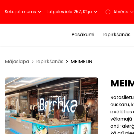
Sekojiet mums
Latgales iela 257, Rīga
Atvērts
Pasākumi
Iepirkšanās
Mājaslapa
Iepirkšanās
MEIMELIN
MEIM
Rotaslietu
auskaru, k
izvēlēties
vēlamajā r
anti-alerģ
kā arī pie