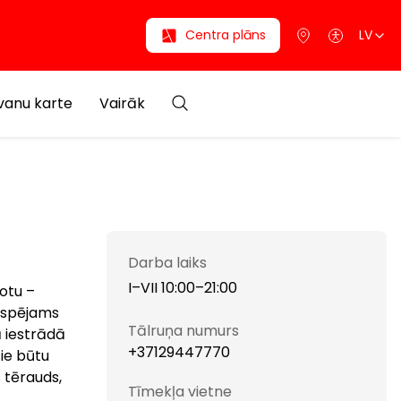
Centra plāns
LV
anu karte
Vairāk
Darba laiks
I–VII 10:00–21:00
rotu –
iespējams
Tālruņa numurs
ā iestrādā
+37129447770
tie būtu
s tērauds,
Tīmekļa vietne