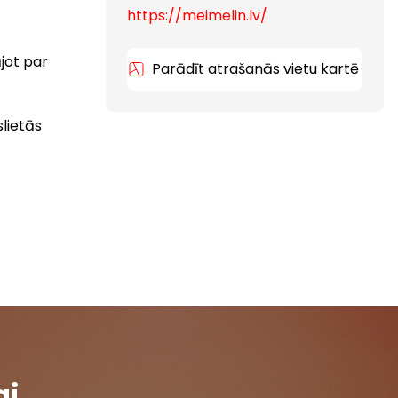
https://meimelin.lv/
ājot par
Parādīt atrašanās vietu kartē
slietās
ai