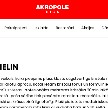
Pakalpojumi
Izklaide
Restorāni
Akcijas
Dāv
ELIN
 veikals, kurā pieejams plašs klāsts augstvertīgu kristālu 
aklarotu, aproču. Rotaslietām kristālu toņus un formu ir 
 arī uz vietas. Profesionālas meistares kristālus 20min laik
otā. Īpaša vērība tiek pievērsta rotaslietu materiālie, lai 
iski un krāsas ziņā ilgnoturīgi. Plaši pielietots medicīniskai
ejam dārgmetāla rotu līnija ar sudraba bāzi un 24K zelta