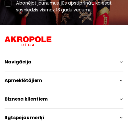
Abonējot jaunumus, jūs apstiprināt, ka esat
sasniedzis vismaz 13 gadu vecumu.
Navigācija
Iepirkšanās
Apmeklētājiem
Pakalpojumi
Izklaides
Centra plāns
Biznesa klientiem
Restorāni
Dzīvniekiem draudzīgs
Kontakti
Kontakti
Ilgtspējas mērķi
Akcijas
Paziņojums presei