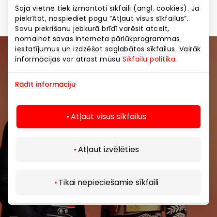
Šajā vietnē tiek izmantoti sīkfaili (angl. cookies). Ja
piekrītat, nospiediet pogu “Atļaut visus sīkfailus”.
Savu piekrišanu jebkurā brīdī varēsit atcelt,
nomainot savas interneta pārlūkprogrammas
iestatījumus un izdzēšot saglabātos sīkfailus. Vairāk
informācijas var atrast mūsu
Sīkfailu politika
.
Pievienojieties mūsu kopienai
Uzzini pirmais par labākajiem piedāvājumiem,
Rādīt informāciju
pasākumiem un jaunāko informāciju iepirkšanās un
izklaides centros “AKROPOLE Alfa” un “AKROPOLE
Atļaut visus sīkfailus
Rīga”.
Atļaut izvēlēties
Tikai nepieciešamie sīkfaili
Abonēt