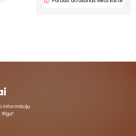
Parādīt atrašanās vietu kartē
ai
 informāciju
 Rīga”.