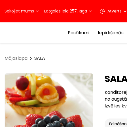
Sekojiet mums
Latgales iela 257, Rīga
Atvērts
Pasākumi
Iepirkšanās
Mājaslapa
SALA
SAL
Konditorej
no augstāk
Izvēlies kv
Ēdināša