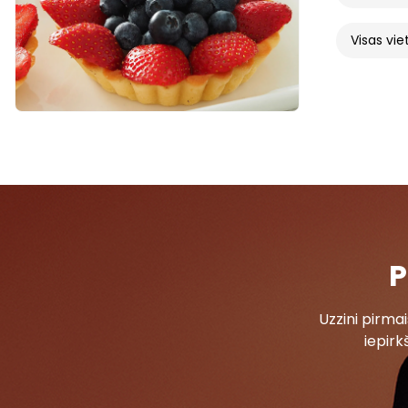
Visas vie
P
Uzzini pirm
iepirk