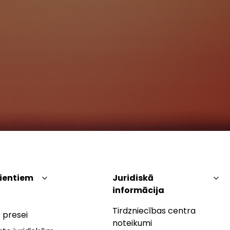
lientiem
Juridiskā
informācija
Tirdzniecības centra
 presei
noteikumi