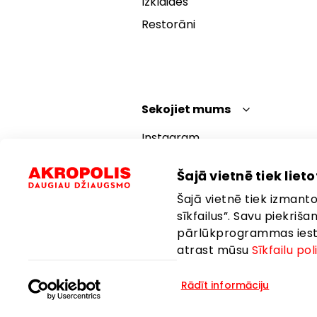
Izklaides
Restorāni
Sekojiet mums
Instagram
Facebook
Šajā vietnē tiek lietot
YouTube
Šajā vietnē tiek izmantot
TikTok
sīkfailus”. Savu piekriš
pārlūkprogrammas iestat
atrast mūsu
Sīkfailu pol
Rādīt informāciju
Valoda:
Latviešu
Atrašanās vie