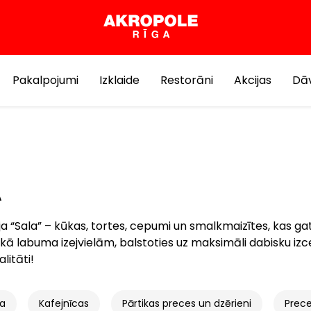
Pakalpojumi
Izklaide
Restorāni
Akcijas
Dāv
A
a “Sala” – kūkas, tortes, cepumi un smalkmaizītes, kas g
ā labuma izejvielām, balstoties uz maksimāli dabisku izc
alitāti!
na
Kafejnīcas
Pārtikas preces un dzērieni
Prec