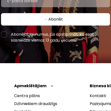
Abonēt
Abonējot jaunumus, jūs apstiprināt, ka esat
sasniedzis vismaz 13 gadu vecumu.
Apmeklētājiem
Biznesa k
Centra plāns
Kontakti
Dzīvniekiem draudzīgs
Paziņojums