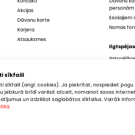
Kontakti
Dāvanu kar
personām
Akcijas
Esošajiem
Dāvanu karte
Nomas fo
Karjera
Atsauksmes
Ilgtspējas
Ilgtspējība
Ilgtspējības
i sīkfaili
Ilgtspējība
i sīkfaili (angl. cookies). Ja piekrītat, nospiediet pogu 
anu jebkurā brīdī varēsit atcelt, nomainot savas interne
ījumus un izdzēšot saglabātos sīkfailus. Vairāk infor
itika
.
ta: Latgales iela 257, Rīga, LV-1019
©