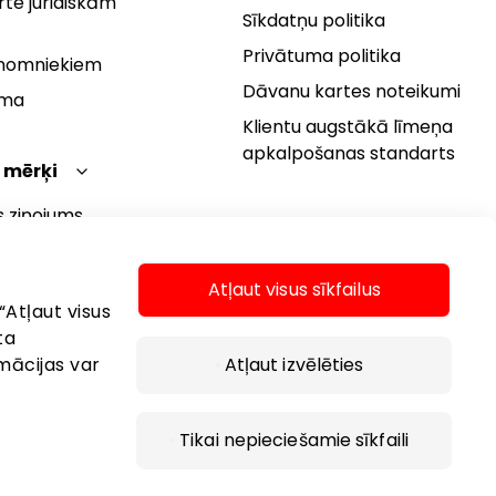
te juridiskām
Sīkdatņu politika
Privātuma politika
 nomniekiem
Dāvanu kartes noteikumi
rma
Klientu augstākā līmeņa
apkalpošanas standarts
 mērķi
s ziņojums
 politika
s mērķi
Atļaut visus sīkfailus
“Atļaut visus
ta
mācijas var
Atļaut izvēlēties
Tikai nepieciešamie sīkfaili
 2026 AKROPOLIS. Visas tiesības aizsargātas.