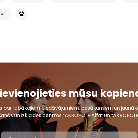
tas
ievienojieties mūsu kopien
ais par labākajiem piedāvājumiem, pasākumiem un jaunāko
šanās un izklaides centros “AKROPOLE Alfa” un “AKROPOLE