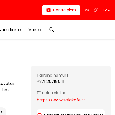
Centra plāns
LV
anu karte
Vairāk
Tālruņa numurs
+371 25718541
atavotas
elsmi.
Tīmekļa vietne
https://www.salakafe.lv
es