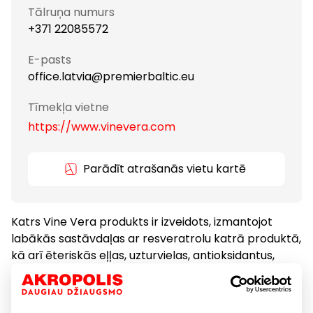
Tālruņa numurs
+371 22085572
E-pasts
office.latvia@premierbaltic.eu
Tīmekļa vietne
https://www.vinevera.com
Parādīt atrašanās vietu kartē
Katrs Vine Vera produkts ir izveidots, izmantojot
labākās sastāvdaļas ar resveratrolu katrā produktā,
kā arī ēteriskās eļļas, uzturvielas, antioksidantus,
dabiskos ekstraktus, vitamīnus un minerālvielas, lai
padarītu mūsu produktus vēl īpašākus.