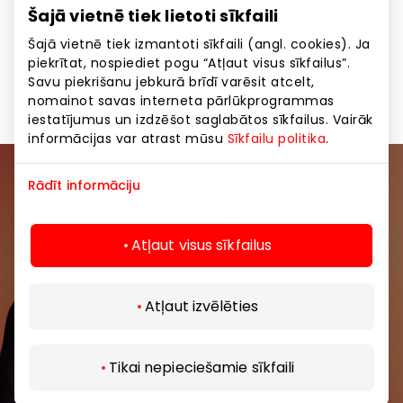
Šajā vietnē tiek lietoti sīkfaili
Kosmētika, zāles
Pakalpojumi
Preces
Šajā vietnē tiek izmantoti sīkfaili (angl. cookies). Ja
piekrītat, nospiediet pogu “Atļaut visus sīkfailus”.
Skaistumkopšanas un veselības pakalpojumi
Savu piekrišanu jebkurā brīdī varēsit atcelt,
nomainot savas interneta pārlūkprogrammas
iestatījumus un izdzēšot saglabātos sīkfailus. Vairāk
informācijas var atrast mūsu
Sīkfailu politika
.
Rādīt informāciju
Pievienojieties mūsu kopienai
Uzzini pirmais par labākajiem piedāvājumiem,
Atļaut visus sīkfailus
pasākumiem un jaunāko informāciju iepirkšanās un
izklaides centros “AKROPOLE Alfa” un “AKROPOLE
Rīga”.
Atļaut izvēlēties
Tikai nepieciešamie sīkfaili