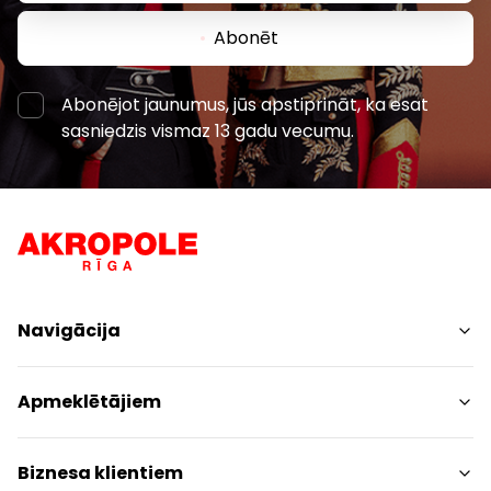
Abonēt
Abonējot jaunumus, jūs apstiprināt, ka esat
sasniedzis vismaz 13 gadu vecumu.
Navigācija
Iepirkšanās
Apmeklētājiem
Pakalpojumi
Izklaides
Centra plāns
Biznesa klientiem
Restorāni
Dzīvniekiem draudzīgs