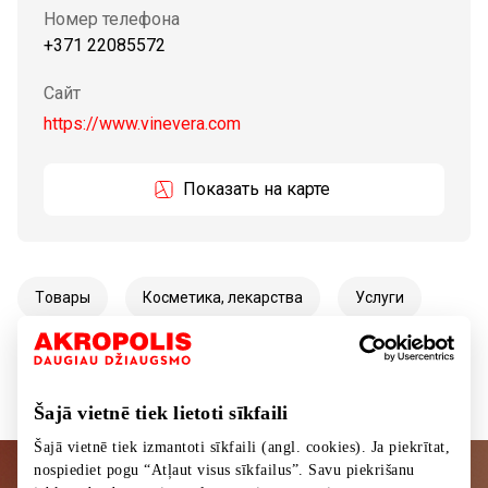
Номер телефона
+371 22085572
Сайт
https://www.vinevera.com
Показать на карте
Tовары
Косметика, лекарства
Услуги
Услуги красоты и здоровья
Šajā vietnē tiek lietoti sīkfaili
Šajā vietnē tiek izmantoti sīkfaili (angl. cookies). Ja piekrītat,
nospiediet pogu “Atļaut visus sīkfailus”. Savu piekrišanu