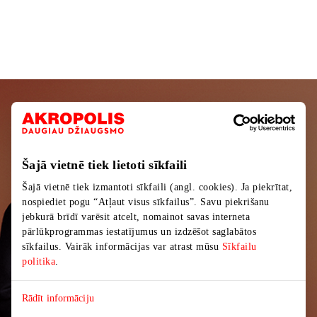
Подписывайтесь на рассылку
новостей
Šajā vietnē tiek lietoti sīkfaili
Узнайте первыми о лучших предложениях,
Šajā vietnē tiek izmantoti sīkfaili (angl. cookies). Ja piekrītat,
мероприятиях и самой свежей информации от
nospiediet pogu “Atļaut visus sīkfailus”. Savu piekrišanu
торгового центра AKROPOLIS.
jebkurā brīdī varēsit atcelt, nomainot savas interneta
pārlūkprogrammas iestatījumus un izdzēšot saglabātos
sīkfailus. Vairāk informācijas var atrast mūsu
Sīkfailu
politika
.
Rādīt informāciju
Подписаться