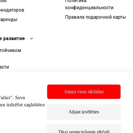
изы
Политика
конфиденциальности
рендаторов
Правила подарочной карты
 аренды
е развитие
стойчивом
асти
о развития
стойчивого
Atļaut visus sīkfailus
kfailus”. Savu
 un izdzēšot saglabātos
Atļaut izvēlēties
Tikai nepieciešamie sīkfaili