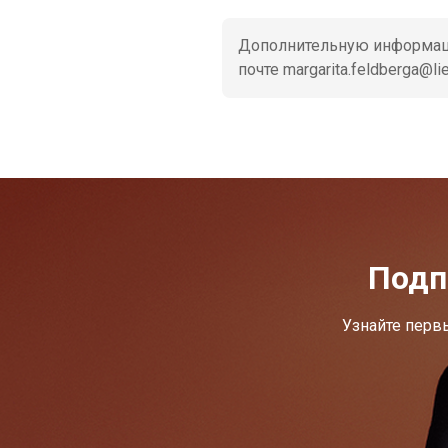
Дополнительную информаци
почте margarita.feldberga@li
Подп
Узнайте перв