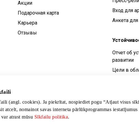
Пресс-рел
Aкции
Вход для а
Подарочная карта
Анкета для
Карьера
Отзывы
Устойчиво
Отчет об у
развитии
Цели в обл
устойчивог
Политика у
faili
развития
faili (angl. cookies). Ja piekrītat, nospiediet pogu “Atļaut visus sī
sit atcelt, nomainot savas interneta pārlūkprogrammas iestatījumus
s var atrast mūsu
Sīkfailu politika
.