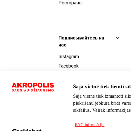
Рестораны
Подписывайтесь на
нас
Instagram
Facebook
YouTube
TikTok
Šajā vietnē tiek lietoti sīk
Šajā vietnē tiek izmantoti sīk
piekrišanu jebkurā brīdī varē
sīkfailus. Vairāk informācija
Rādīt informāciju