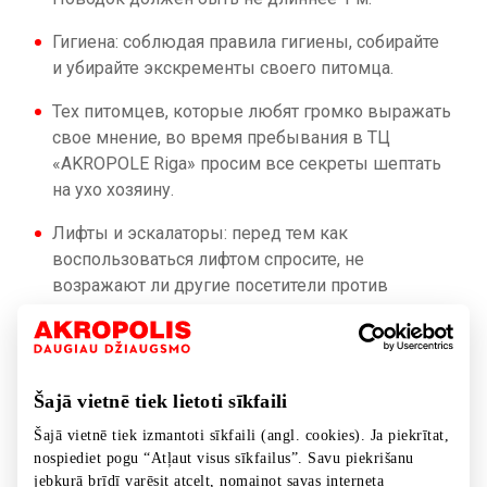
Гигиена: соблюдая правила гигиены, собирайте
и убирайте экскременты своего питомца.
Тех питомцев, которые любят громко выражать
свое мнение, во время пребывания в ТЦ
«AKROPOLE Riga» просим все секреты шептать
на ухо хозяину.
Лифты и эскалаторы: перед тем как
воспользоваться лифтом спросите, не
возражают ли другие посетители против
вашего питомца, а при пользовании
эскалатором/травиатором питомца необходимо
взять на руки.
Šajā vietnē tiek lietoti sīkfaili
Ответственность: позаботьтесь, чтобы питомец
вел себя дружелюбно – вы отвечаете за его
Šajā vietnē tiek izmantoti sīkfaili (angl. cookies). Ja piekrītat,
безопасность и порядок. В общественных
nospiediet pogu “Atļaut visus sīkfailus”. Savu piekrišanu
jebkurā brīdī varēsit atcelt, nomainot savas interneta
пространствах и на территории ТЦ «AKROPOLE