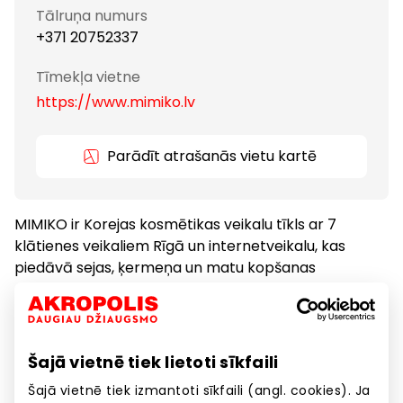
Tālruņa numurs
+371 20752337
Tīmekļa vietne
https://www.mimiko.lv
Parādīt atrašanās vietu kartē
MIMIKO ir Korejas kosmētikas veikalu tīkls ar 7
klātienes veikaliem Rīgā un internetveikalu, kas
piedāvā sejas, ķermeņa un matu kopšanas
produktus no populārākajiem Korejas zīmoliem.
Kosmētika, zāles
Preces
Šajā vietnē tiek lietoti sīkfaili
Šajā vietnē tiek izmantoti sīkfaili (angl. cookies). Ja