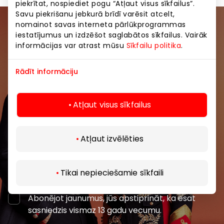
piekrītat, nospiediet pogu “Atļaut visus sīkfailus”.
Savu piekrišanu jebkurā brīdī varēsit atcelt,
nomainot savas interneta pārlūkprogrammas
Pievienojieties mūsu kopienai
iestatījumus un izdzēšot saglabātos sīkfailus. Vairāk
informācijas var atrast mūsu
Sīkfailu politika
.
Uzzini pirmais par labākajiem piedāvājumiem,
pasākumiem un jaunāko informāciju iepirkšanās un
Rādīt informāciju
izklaides centros “AKROPOLE Alfa” un “AKROPOLE
Rīga”.
Atļaut visus sīkfailus
Atļaut izvēlēties
Abonēt
Tikai nepieciešamie sīkfaili
Abonējot jaunumus, jūs apstiprināt, ka esat
sasniedzis vismaz 13 gadu vecumu.