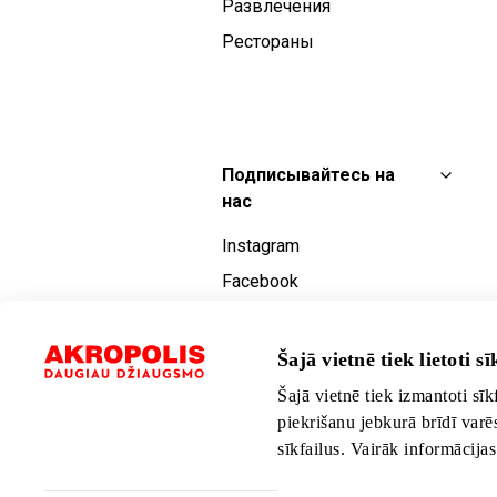
Развлечения
Рестораны
Подписывайтесь на
нас
Instagram
Facebook
YouTube
TikTok
Šajā vietnē tiek lietoti sīk
Šajā vietnē tiek izmantoti sīk
piekrišanu jebkurā brīdī varē
sīkfailus. Vairāk informācija