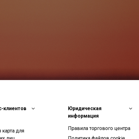
с-клиентов
Юридическая
информация
Правила торгового центра
 карта для
их лиц
Политика файлов cookie