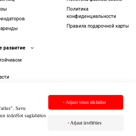
изы
Политика
конфиденциальности
рендаторов
Правила подарочной карты
 аренды
е развитие
стойчивом
асти
о развития
стойчивого
Atļaut visus sīkfailus
kfailus”. Savu
 un izdzēšot saglabātos
Atļaut izvēlēties