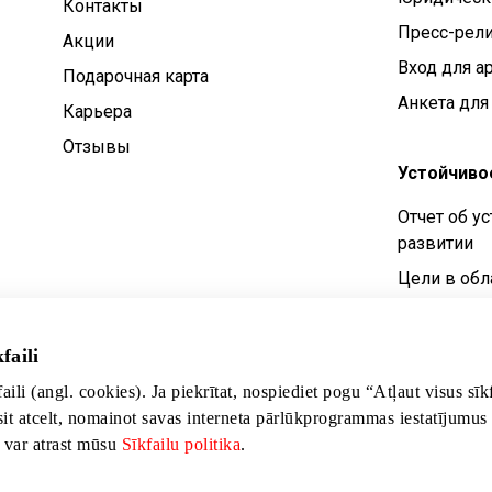
Контакты
Пресс-рел
Aкции
Вход для а
Подарочная карта
Анкета для
Карьера
Отзывы
Устойчиво
Отчет об у
развитии
Цели в обл
устойчивог
Политика у
faili
развития
faili (angl. cookies). Ja piekrītat, nospiediet pogu “Atļaut visus sī
sit atcelt, nomainot savas interneta pārlūkprogrammas iestatījumus
s var atrast mūsu
Sīkfailu politika
.