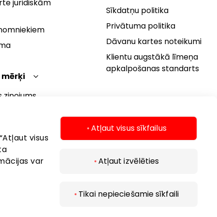
te juridiskām
Sīkdatņu politika
Privātuma politika
 nomniekiem
Dāvanu kartes noteikumi
rma
Klientu augstākā līmeņa
apkalpošanas standarts
 mērķi
s ziņojums
 politika
s mērķi
Atļaut visus sīkfailus
“Atļaut visus
ta
mācijas var
Atļaut izvēlēties
Tikai nepieciešamie sīkfaili
 2026 AKROPOLIS. Visas tiesības aizsargātas.