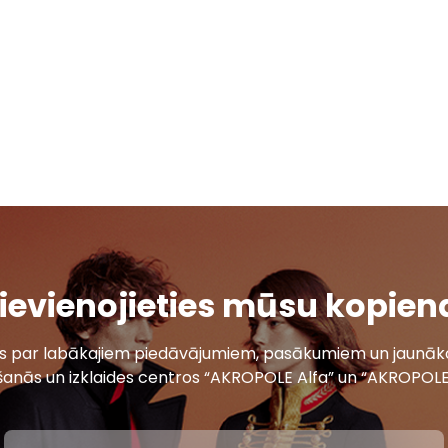
ievienojieties mūsu kopien
ais par labākajiem piedāvājumiem, pasākumiem un jaunāko
šanās un izklaides centros “AKROPOLE Alfa” un “AKROPOLE