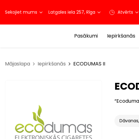
Sekojiet mums
Latgales iela 257, Rīga
Atvērts
Pasākumi
Iepirkšanās
Mājaslapa
Iepirkšanās
ECODUMAS II
ECOD
“Ecodumas
Dāvanas,