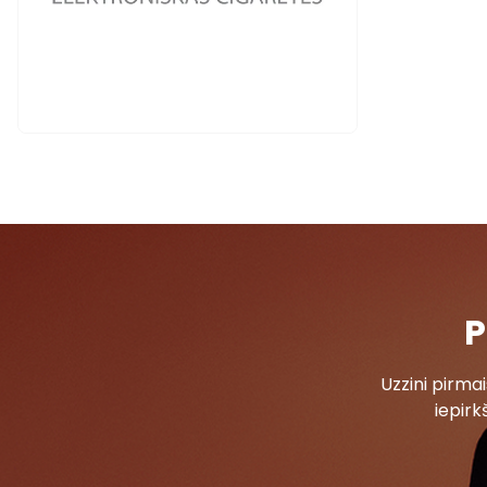
P
Uzzini pirm
iepirk