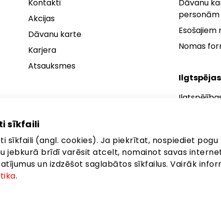
Kontakti
Dāvanu kar
personām
Akcijas
Esošajiem
Dāvanu karte
Nomas fo
Karjera
Atsauksmes
Ilgtspējas
Ilgtspējība
Ilgtspējības
i sīkfaili
Ilgtspējība
i sīkfaili (angl. cookies). Ja piekrītat, nospiediet pogu 
anu jebkurā brīdī varēsit atcelt, nomainot savas interne
ījumus un izdzēšot saglabātos sīkfailus. Vairāk infor
itika
.
ta: Latgales iela 257, Rīga, LV-1019
©