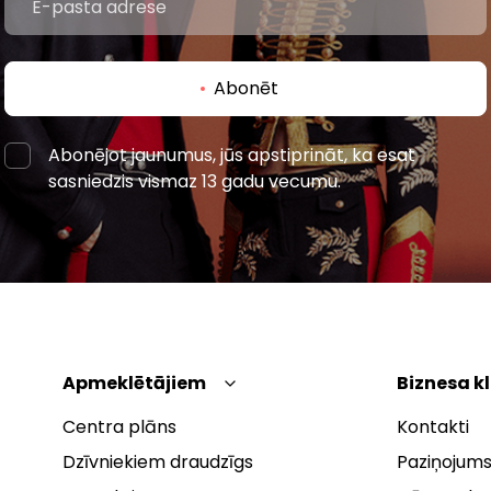
Abonēt
Abonējot jaunumus, jūs apstiprināt, ka esat
sasniedzis vismaz 13 gadu vecumu.
Apmeklētājiem
Biznesa k
Centra plāns
Kontakti
Dzīvniekiem draudzīgs
Paziņojums