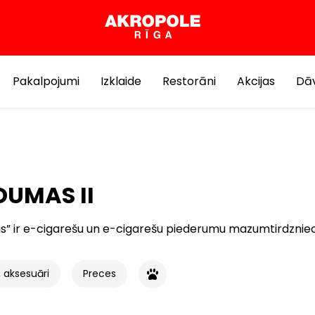
Pakalpojumi
Izklaide
Restorāni
Akcijas
Dāv
UMAS II
” ir e-cigarešu un e-cigarešu piederumu mazumtirdzniecī
 aksesuāri
Preces