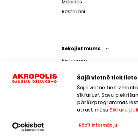
Izklaides
Restorāni
Sekojiet mums
Instagram
Facebook
Šajā vietnē tiek lietot
YouTube
Šajā vietnē tiek izmantot
TikTok
sīkfailus”. Savu piekriš
pārlūkprogrammas iestat
atrast mūsu
Sīkfailu pol
Rādīt informāciju
Valoda:
Latviešu
Atrašanās vie