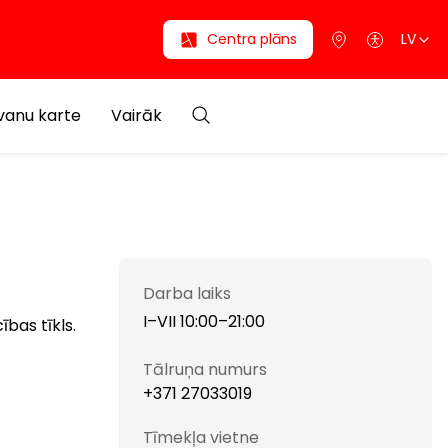
Centra plāns
LV
anu karte
Vairāk
Darba laiks
I–VII 10:00–21:00
bas tīkls.
Tālruņa numurs
+371 27033019
Tīmekļa vietne