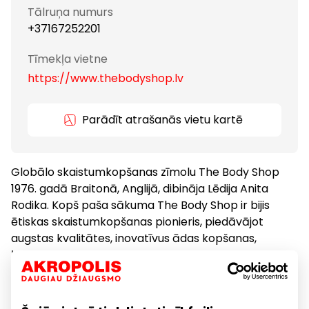
Tālruņa numurs
+37167252201
Tīmekļa vietne
https://www.thebodyshop.lv
Parādīt atrašanās vietu kartē
Globālo skaistumkopšanas zīmolu The Body Shop
1976. gadā Braitonā, Anglijā, dibināja Lēdija Anita
Rodika. Kopš paša sākuma The Body Shop ir bijis
ētiskas skaistumkopšanas pionieris, piedāvājot
augstas kvalitātes, inovatīvus ādas kopšanas,
ķermeņa kopšanas, matu kopšanas un dekoratīvās
kosmētikas līdzekļus, kas izgatavoti no dabīgām,
godīgas tirdzniecības sastāvdaļām no visas
pasaules.