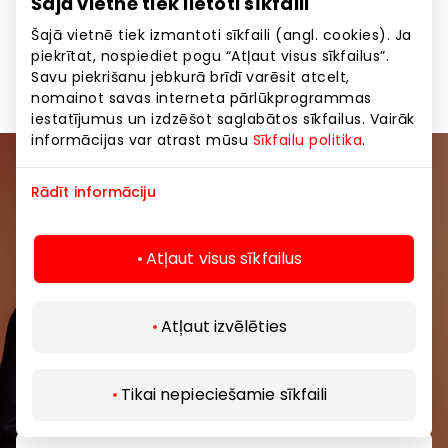
Šajā vietnē tiek lietoti sīkfaili
Šajā vietnē tiek izmantoti sīkfaili (angl. cookies). Ja
piekrītat, nospiediet pogu “Atļaut visus sīkfailus”.
Kosmētika, zāles
Preces
Savu piekrišanu jebkurā brīdī varēsit atcelt,
nomainot savas interneta pārlūkprogrammas
iestatījumus un izdzēšot saglabātos sīkfailus. Vairāk
informācijas var atrast mūsu
Sīkfailu politika
.
Pievienojieties mūsu kopienai
Rādīt informāciju
Uzzini pirmais par labākajiem piedāvājumiem,
pasākumiem un jaunāko informāciju iepirkšanās un
Atļaut visus sīkfailus
izklaides centros “AKROPOLE Alfa” un “AKROPOLE
Rīga”.
Atļaut izvēlēties
Tikai nepieciešamie sīkfaili