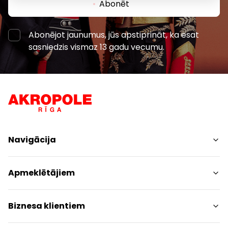
Abonēt
Abonējot jaunumus, jūs apstiprināt, ka esat
sasniedzis vismaz 13 gadu vecumu.
Navigācija
Iepirkšanās
Apmeklētājiem
Pakalpojumi
Izklaides
Centra plāns
Biznesa klientiem
Restorāni
Dzīvniekiem draudzīgs
Kontakti
Kontakti