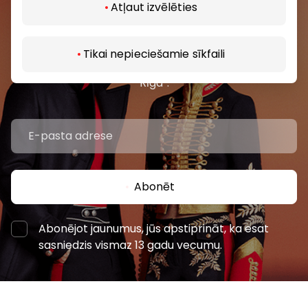
Pievienojieties mūsu kopienai
Atļaut izvēlēties
Uzzini pirmais par labākajiem piedāvājumiem,
pasākumiem un jaunāko informāciju iepirkšanās un
Tikai nepieciešamie sīkfaili
izklaides centros “AKROPOLE Alfa” un “AKROPOLE
Rīga”.
Abonēt
Abonējot jaunumus, jūs apstiprināt, ka esat
sasniedzis vismaz 13 gadu vecumu.