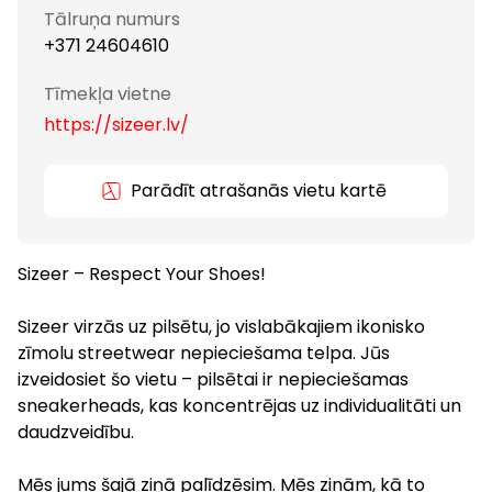
Tālruņa numurs
+371 24604610
Tīmekļa vietne
https://sizeer.lv/
Parādīt atrašanās vietu kartē
Sizeer – Respect Your Shoes!
Sizeer virzās uz pilsētu, jo vislabākajiem ikonisko
zīmolu streetwear nepieciešama telpa. Jūs
izveidosiet šo vietu – pilsētai ir nepieciešamas
sneakerheads, kas koncentrējas uz individualitāti un
daudzveidību.
Mēs jums šajā ziņā palīdzēsim. Mēs zinām, kā to