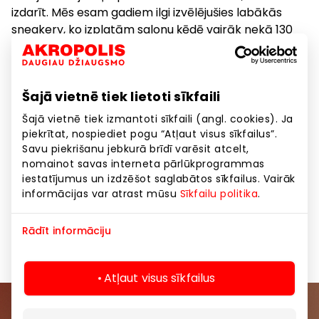
izdarīt. Mēs esam gadiem ilgi izvēlējušies labākās
sneakery, ko izplatām salonu ķēdē vairāk nekā 130
vietās Eiropā. Mēs izvēlamies tikai oriģinālus
produktus. Sadarbojoties ar tādiem zīmoliem kā
Adidas, Nike, Puma, Reebok, New Balance, Vans un
Šajā vietnē tiek lietoti sīkfaili
Timberland, mēs izveidojam daudzzīmolu kopumu,
kam „c-i-t-y” ir vissvarīgākie alfabēta burti.
Šajā vietnē tiek izmantoti sīkfaili (angl. cookies). Ja
piekrītat, nospiediet pogu “Atļaut visus sīkfailus”.
Esi soli priekšā citiem! Izvēlies streetwear un
Savu piekrišanu jebkurā brīdī varēsit atcelt,
nomainot savas interneta pārlūkprogrammas
sneakery, kas izceļas! Dodies uz pilsētu un iegūsti no
iestatījumus un izdzēšot saglabātos sīkfailus. Vairāk
tās visu, kas tev nepieciešams!
informācijas var atrast mūsu
Sīkfailu politika
.
Apavi un galantērija
Preces
Rādīt informāciju
Atļaut visus sīkfailus