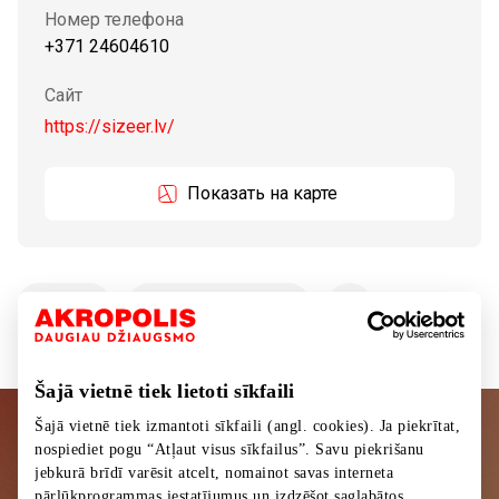
Номер телефона
+371 24604610
Сайт
https://sizeer.lv/
Показать на карте
Tовары
Обувь и галантерея
Šajā vietnē tiek lietoti sīkfaili
Šajā vietnē tiek izmantoti sīkfaili (angl. cookies). Ja piekrītat,
Подписывайтесь на рассылку
nospiediet pogu “Atļaut visus sīkfailus”. Savu piekrišanu
jebkurā brīdī varēsit atcelt, nomainot savas interneta
новостей
pārlūkprogrammas iestatījumus un izdzēšot saglabātos