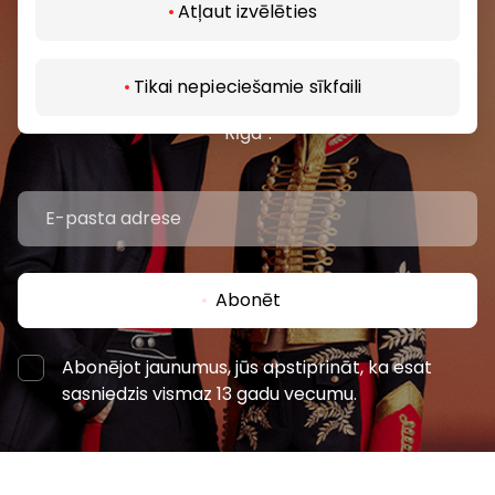
Pievienojieties mūsu kopienai
Atļaut izvēlēties
Uzzini pirmais par labākajiem piedāvājumiem,
pasākumiem un jaunāko informāciju iepirkšanās un
Tikai nepieciešamie sīkfaili
izklaides centros “AKROPOLE Alfa” un “AKROPOLE
Rīga”.
Abonēt
Abonējot jaunumus, jūs apstiprināt, ka esat
sasniedzis vismaz 13 gadu vecumu.