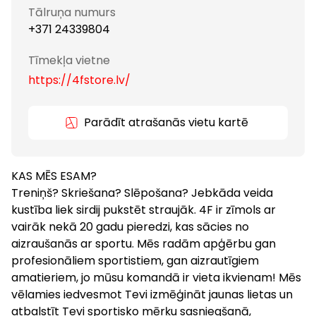
Tālruņa numurs
+371 24339804
Tīmekļa vietne
https://4fstore.lv/
Parādīt atrašanās vietu kartē
KAS MĒS ESAM?
Treniņš? Skriešana? Slēpošana? Jebkāda veida
kustība liek sirdij pukstēt straujāk. 4F ir zīmols ar
vairāk nekā 20 gadu pieredzi, kas sācies no
aizraušanās ar sportu. Mēs radām apģērbu gan
profesionāliem sportistiem, gan aizrautīgiem
amatieriem, jo mūsu komandā ir vieta ikvienam! Mēs
vēlamies iedvesmot Tevi izmēģināt jaunas lietas un
atbalstīt Tevi sportisko mērķu sasniegšanā,