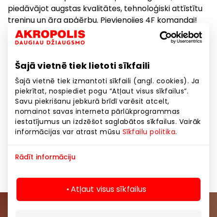
piedāvājot augstas kvalitātes, tehnoloģiski attīstītu
treniņu un āra apģērbu. Pievienojies 4F komandai!
#WEMAKEATEAM
Mēs esam pārliecināti, ka kopā mēs varam paveikt
Šajā vietnē tiek lietoti sīkfaili
vairāk, tāpēc vienmēr cenšamies apvienot spēkus
ar līdzīgi domājošiem cilvēkiem. Mēs sadarbojamies
Šajā vietnē tiek izmantoti sīkfaili (angl. cookies). Ja
ar dažādu valstu olimpiskajām komitejām, vietējām
piekrītat, nospiediet pogu “Atļaut visus sīkfailus”.
komandām un sporta asociācijām, kā arī ar
Savu piekrišanu jebkurā brīdī varēsit atcelt,
nomainot savas interneta pārlūkprogrammas
profesionāliem sportistiem. Mēs nevaram
iestatījumus un izdzēšot saglabātos sīkfailus. Vairāk
iedomāties labākus mūsu zīmola vēstnešus!
informācijas var atrast mūsu
Sīkfailu politika
.
Preces
Sporta un brīvā laika preces
Rādīt informāciju
Atļaut visus sīkfailus