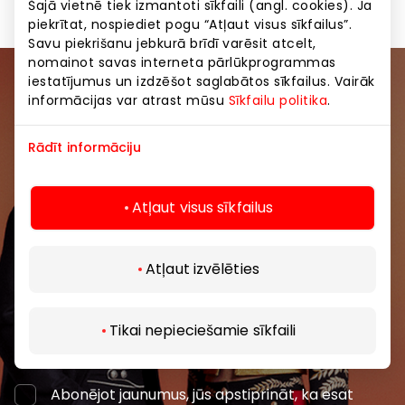
Šajā vietnē tiek izmantoti sīkfaili (angl. cookies). Ja
piekrītat, nospiediet pogu “Atļaut visus sīkfailus”.
Savu piekrišanu jebkurā brīdī varēsit atcelt,
nomainot savas interneta pārlūkprogrammas
iestatījumus un izdzēšot saglabātos sīkfailus. Vairāk
Pievienojieties mūsu kopienai
informācijas var atrast mūsu
Sīkfailu politika
.
Uzzini pirmais par labākajiem piedāvājumiem,
Rādīt informāciju
pasākumiem un jaunāko informāciju iepirkšanās un
izklaides centros “AKROPOLE Alfa” un “AKROPOLE
Rīga”.
Atļaut visus sīkfailus
Atļaut izvēlēties
Tikai nepieciešamie sīkfaili
Abonēt
Abonējot jaunumus, jūs apstiprināt, ka esat