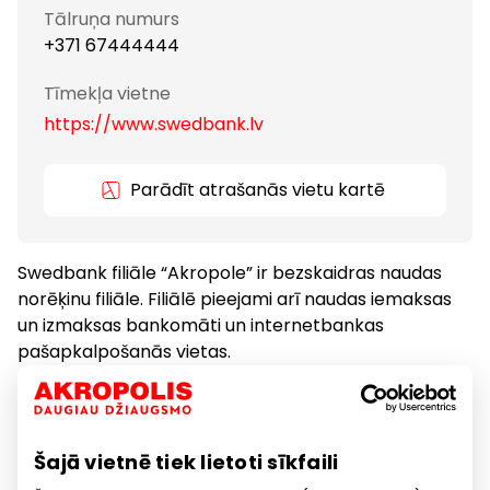
Tālruņa numurs
+371 67444444
Tīmekļa vietne
https://www.swedbank.lv
Parādīt atrašanās vietu kartē
Swedbank filiāle “Akropole” ir bezskaidras naudas
norēķinu filiāle. Filiālē pieejami arī naudas iemaksas
un izmaksas bankomāti un internetbankas
pašapkalpošanās vietas.
Bankas, finanšu pakalpojumi
Pakalpojumi
Šajā vietnē tiek lietoti sīkfaili