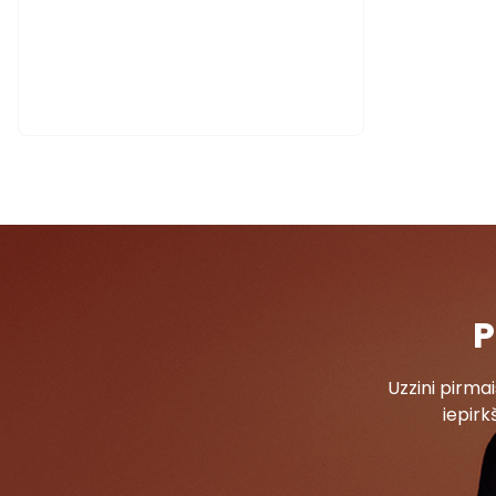
P
Uzzini pirm
iepirk