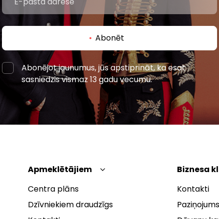
Abonēt
Abonējot jaunumus, jūs apstiprināt, ka esat
sasniedzis vismaz 13 gadu vecumu.
Apmeklētājiem
Biznesa k
Centra plāns
Kontakti
Dzīvniekiem draudzīgs
Paziņojums