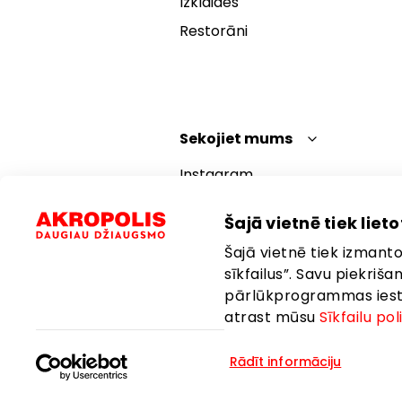
Izklaides
Restorāni
Sekojiet mums
Instagram
Facebook
Šajā vietnē tiek lietot
YouTube
Šajā vietnē tiek izmantot
TikTok
sīkfailus”. Savu piekriš
pārlūkprogrammas iestat
atrast mūsu
Sīkfailu pol
Rādīt informāciju
Valoda:
Latviešu
Atrašanās vie