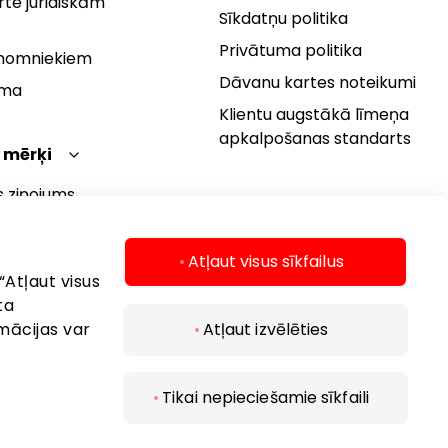
te juridiskām
Sīkdatņu politika
Privātuma politika
 nomniekiem
Dāvanu kartes noteikumi
rma
Klientu augstākā līmeņa
apkalpošanas standarts
 mērķi
s ziņojums
 politika
s mērķi
Atļaut visus sīkfailus
“Atļaut visus
ta
mācijas var
Atļaut izvēlēties
Tikai nepieciešamie sīkfaili
 2026 AKROPOLIS. Visas tiesības aizsargātas.