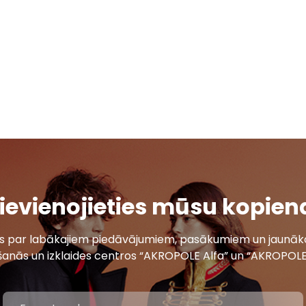
ievienojieties mūsu kopien
ais par labākajiem piedāvājumiem, pasākumiem un jaunāko
šanās un izklaides centros “AKROPOLE Alfa” un “AKROPOLE