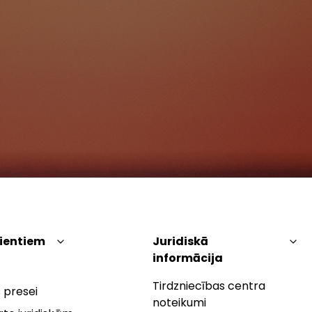
lientiem
Juridiskā
informācija
Tirdzniecības centra
 presei
noteikumi