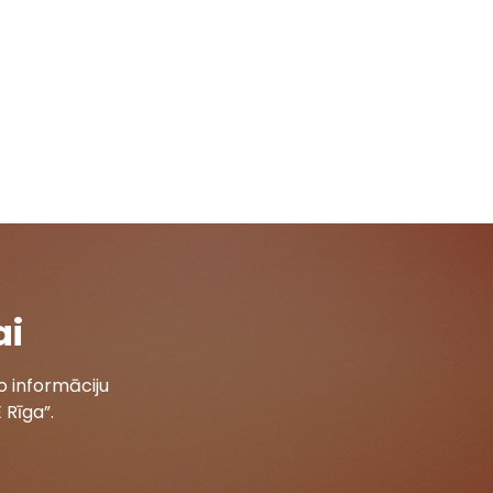
ai
 informāciju
 Rīga”.