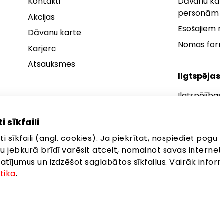
Kontakti
Dāvanu kar
personām
Akcijas
Esošajiem
Dāvanu karte
Nomas fo
Karjera
Atsauksmes
Ilgtspējas
Ilgtspējība
Ilgtspējības
i sīkfaili
Ilgtspējība
i sīkfaili (angl. cookies). Ja piekrītat, nospiediet pogu 
anu jebkurā brīdī varēsit atcelt, nomainot savas interne
ījumus un izdzēšot saglabātos sīkfailus. Vairāk infor
itika
.
ta: Latgales iela 257, Rīga, LV-1019
©