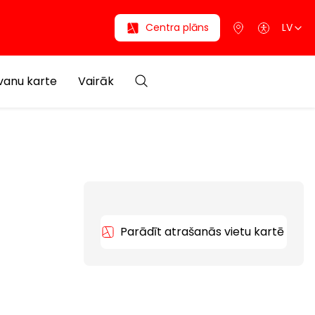
Centra plāns
LV
anu karte
Vairāk
Parādīt atrašanās vietu kartē