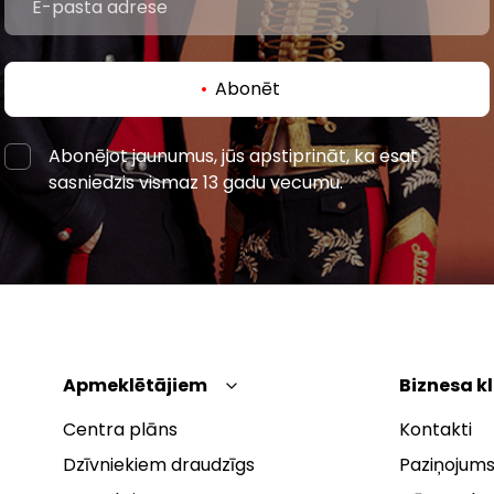
Abonēt
Abonējot jaunumus, jūs apstiprināt, ka esat
sasniedzis vismaz 13 gadu vecumu.
Apmeklētājiem
Biznesa k
Centra plāns
Kontakti
Dzīvniekiem draudzīgs
Paziņojums