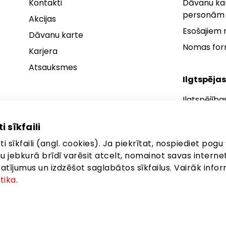
Kontakti
Dāvanu kar
personām
Akcijas
Esošajiem
Dāvanu karte
Nomas fo
Karjera
Atsauksmes
Ilgtspējas
Ilgtspējība
Ilgtspējības
i sīkfaili
Ilgtspējība
i sīkfaili (angl. cookies). Ja piekrītat, nospiediet pogu 
anu jebkurā brīdī varēsit atcelt, nomainot savas interne
ījumus un izdzēšot saglabātos sīkfailus. Vairāk infor
itika
.
ta: Latgales iela 257, Rīga, LV-1019
©