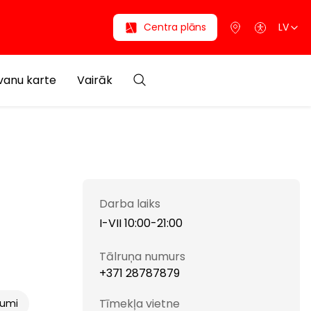
Centra plāns
LV
anu karte
Vairāk
Darba laiks
I-VII 10:00-21:00
Tālruņa numurs
+371 28787879
Tīmekļa vietne
jumi