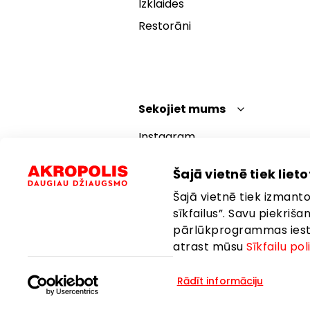
Izklaides
Restorāni
Sekojiet mums
Instagram
Facebook
Šajā vietnē tiek lietot
YouTube
Šajā vietnē tiek izmantot
TikTok
sīkfailus”. Savu piekriš
pārlūkprogrammas iestat
atrast mūsu
Sīkfailu pol
Rādīt informāciju
Valoda:
Latviešu
Atrašanās vie