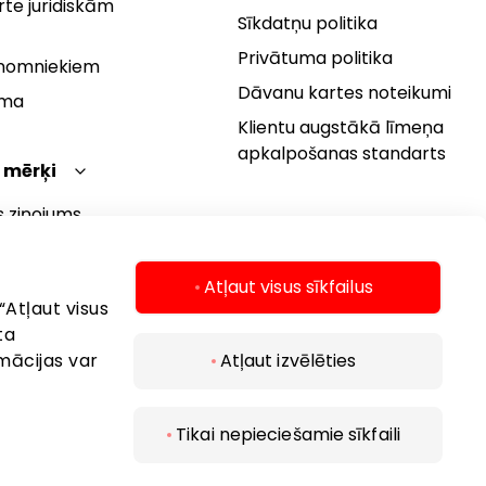
te juridiskām
Sīkdatņu politika
Privātuma politika
 nomniekiem
Dāvanu kartes noteikumi
rma
Klientu augstākā līmeņa
apkalpošanas standarts
 mērķi
s ziņojums
 politika
s mērķi
Atļaut visus sīkfailus
“Atļaut visus
ta
mācijas var
Atļaut izvēlēties
Tikai nepieciešamie sīkfaili
 2026 AKROPOLIS. Visas tiesības aizsargātas.