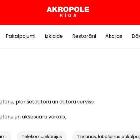
Pakalpojumi
Izklaide
Restorāni
Akcijas
Dāv
efonu, planšetdatoru un datoru serviss.
efonu un aksesuāru veikals.
umi
Telekomunikācijas
Tīrīšanas, labošanas pakalpo