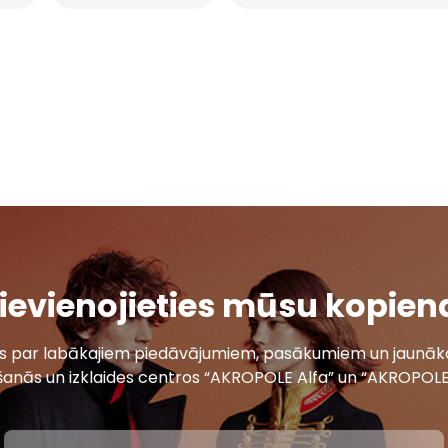
ievienojieties mūsu kopien
ais par labākajiem piedāvājumiem, pasākumiem un jaunāko
šanās un izklaides centros “AKROPOLE Alfa” un “AKROPOLE