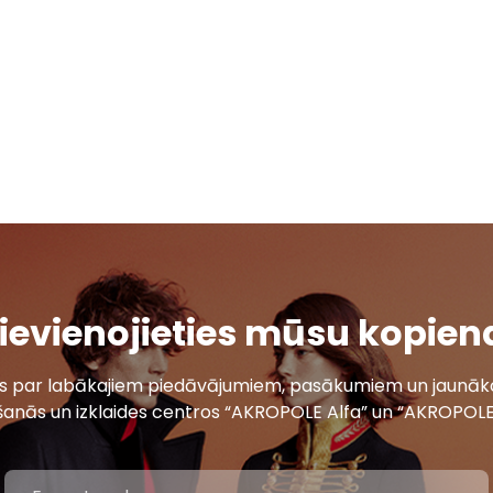
ievienojieties mūsu kopien
ais par labākajiem piedāvājumiem, pasākumiem un jaunāko
šanās un izklaides centros “AKROPOLE Alfa” un “AKROPOLE