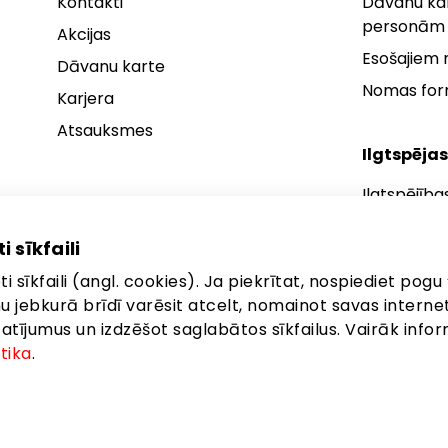
Kontakti
Dāvanu kar
personām
Akcijas
Esošajiem
Dāvanu karte
Nomas fo
Karjera
Atsauksmes
Ilgtspējas
Ilgtspējība
Ilgtspējības
i sīkfaili
Ilgtspējība
i sīkfaili (angl. cookies). Ja piekrītat, nospiediet pogu 
anu jebkurā brīdī varēsit atcelt, nomainot savas interne
ījumus un izdzēšot saglabātos sīkfailus. Vairāk infor
itika
.
ta: Latgales iela 257, Rīga, LV-1019
©