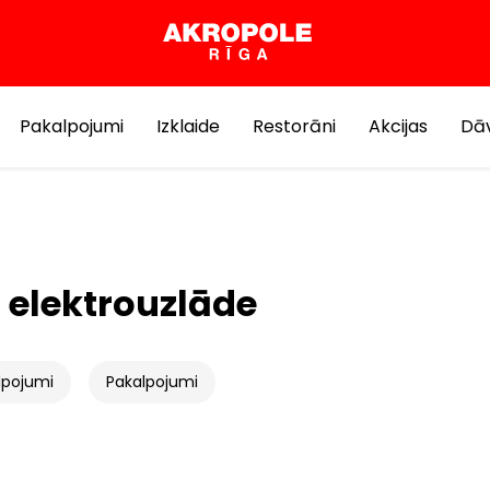
Pakalpojumi
Izklaide
Restorāni
Akcijas
Dāv
 elektrouzlāde
lpojumi
Pakalpojumi