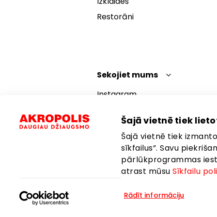
Izklaides
Restorāni
Sekojiet mums
Instagram
Facebook
Šajā vietnē tiek lietot
YouTube
Šajā vietnē tiek izmantot
TikTok
sīkfailus”. Savu piekriš
pārlūkprogrammas iestat
atrast mūsu
Sīkfailu pol
Rādīt informāciju
Valoda:
Latviešu
Atrašanās vie