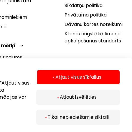
te juridiskām
Sīkdatņu politika
Privātuma politika
 nomniekiem
Dāvanu kartes noteikumi
rma
Klientu augstākā līmeņa
apkalpošanas standarts
 mērķi
s ziņojums
 politika
s mērķi
Atļaut visus sīkfailus
“Atļaut visus
ta
mācijas var
Atļaut izvēlēties
Tikai nepieciešamie sīkfaili
 2026 AKROPOLIS. Visas tiesības aizsargātas.