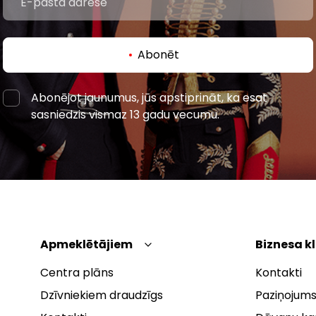
Abonēt
Abonējot jaunumus, jūs apstiprināt, ka esat
sasniedzis vismaz 13 gadu vecumu.
Apmeklētājiem
Biznesa k
Centra plāns
Kontakti
Dzīvniekiem draudzīgs
Paziņojums