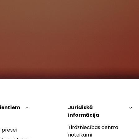
lientiem
Juridiskā
informācija
Tirdzniecības centra
 presei
noteikumi