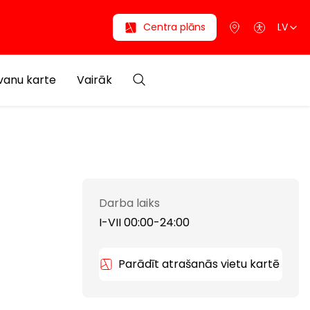
Centra plāns
LV
anu karte
Vairāk
Darba laiks
I-VII 00:00-24:00
Parādīt atrašanās vietu kartē