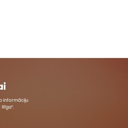
ai
 informāciju
 Rīga”.