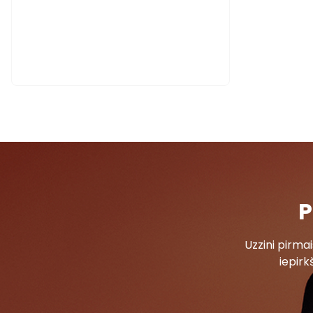
P
Uzzini pirm
iepirk