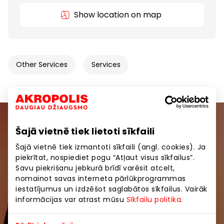
Show location on map
Other Services
Services
Join our community
Šajā vietnē tiek lietoti sīkfaili
Šajā vietnē tiek izmantoti sīkfaili (angl. cookies). Ja
Be the first to know about the best offers, events
piekrītat, nospiediet pogu “Atļaut visus sīkfailus”.
and the latest information from the AKROPOLES
Savu piekrišanu jebkurā brīdī varēsit atcelt,
shopping centres.
nomainot savas interneta pārlūkprogrammas
iestatījumus un izdzēšot saglabātos sīkfailus. Vairāk
informācijas var atrast mūsu
Sīkfailu politika
.