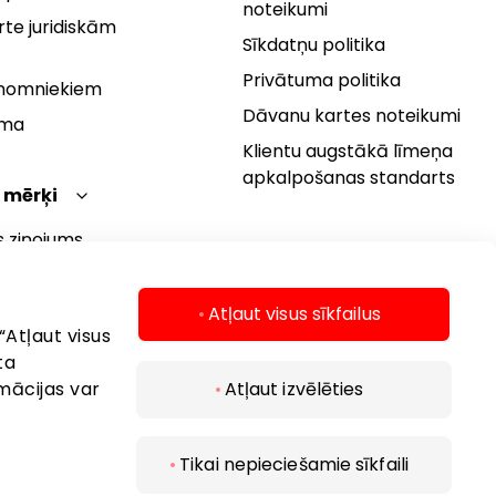
noteikumi
te juridiskām
Sīkdatņu politika
Privātuma politika
 nomniekiem
Dāvanu kartes noteikumi
rma
Klientu augstākā līmeņa
apkalpošanas standarts
 mērķi
s ziņojums
 politika
s mērķi
Atļaut visus sīkfailus
“Atļaut visus
ta
mācijas var
Atļaut izvēlēties
Tikai nepieciešamie sīkfaili