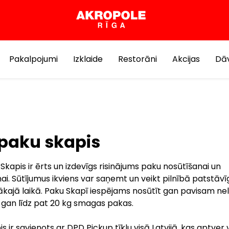
Pakalpojumi
Izklaide
Restorāni
Akcijas
Dāv
paku skapis
kapis ir ērts un izdevīgs risinājums paku nosūtīšanai un
. Sūtījumus ikviens var saņemt un veikt pilnībā patstāvīg
kajā laikā. Paku Skapī iespējams nosūtīt gan pavisam nel
, gan līdz pat 20 kg smagas pakas.
s ir savienots ar DPD Pickup tīklu visā Latvijā, kas aptver 