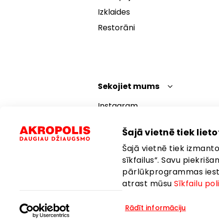
Izklaides
Restorāni
Sekojiet mums
Instagram
Facebook
Šajā vietnē tiek lietot
YouTube
Šajā vietnē tiek izmantot
TikTok
sīkfailus”. Savu piekriš
pārlūkprogrammas iestat
atrast mūsu
Sīkfailu pol
Rādīt informāciju