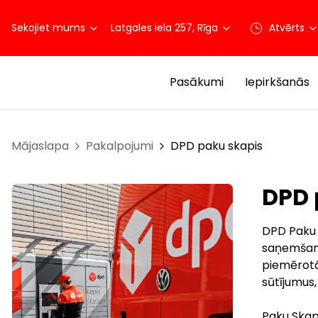
Sekojiet mums
Latgales iela 257, Rīga
Atvērts
Pasākumi
Iepirkšanās
Mājaslapa
Pakalpojumi
DPD paku skapis
DPD 
DPD Paku S
saņemšanai
piemērotā
sūtījumus
Paku Skapi