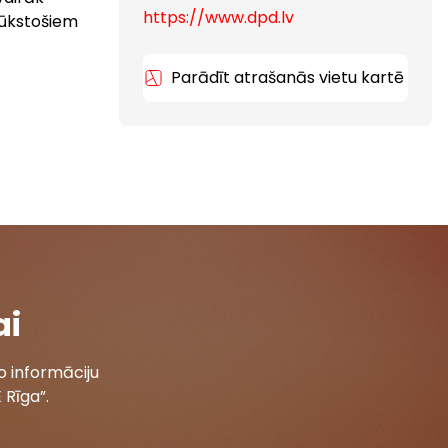
https://www.dpd.lv
 tūkstošiem
Parādīt atrašanās vietu kartē
ai
 informāciju
 Rīga”.