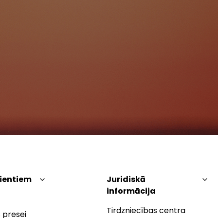
lientiem
Juridiskā
informācija
Tirdzniecības centra
 presei