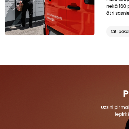
nekā 160 p
ātri sasn
Citi paka
P
Uzzini pirm
iepirk