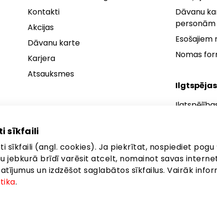
Kontakti
Dāvanu kar
personām
Akcijas
Esošajiem
Dāvanu karte
Nomas fo
Karjera
Atsauksmes
Ilgtspējas
Ilgtspējība
Ilgtspējības
i sīkfaili
Ilgtspējība
i sīkfaili (angl. cookies). Ja piekrītat, nospiediet pogu 
anu jebkurā brīdī varēsit atcelt, nomainot savas interne
ījumus un izdzēšot saglabātos sīkfailus. Vairāk infor
itika
.