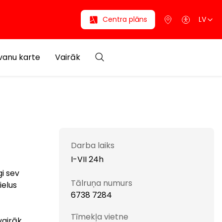
Centra plāns
LV
anu karte
Vairāk
Darba laiks
I-VII 24h
i sev
Tālruņa numurs
ielus
6738 7284
Tīmekļa vietne
vairāk