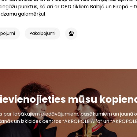
iegāžu punktus, kā arī ar DPD tīkliem Baltijā un Eiropā –
iedzamu galamērķu!
lpojumi
Pakalpojumi
ievienojieties mūsu kopien
ais par labākajiem piedāvājumiem, pasākumiem un jaunāko
šanās un izklaides centros “AKROPOLE Alfa” un “AKROPOLE