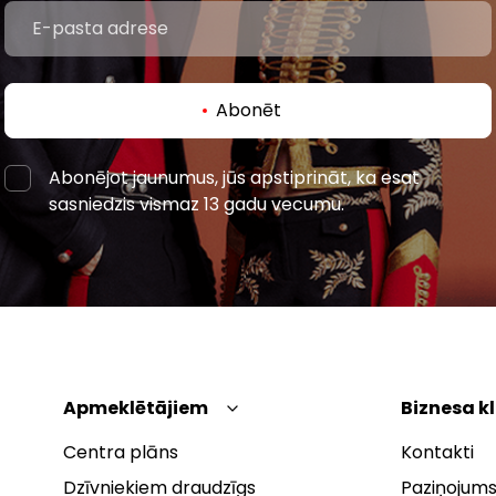
Abonēt
Abonējot jaunumus, jūs apstiprināt, ka esat
sasniedzis vismaz 13 gadu vecumu.
Apmeklētājiem
Biznesa k
Centra plāns
Kontakti
Dzīvniekiem draudzīgs
Paziņojums