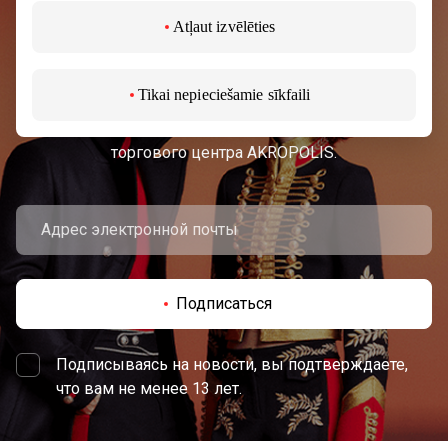
Подписывайтесь на рассылку
Atļaut izvēlēties
новостей
Tikai nepieciešamie sīkfaili
Узнайте первыми о лучших предложениях,
мероприятиях и самой свежей информации от
торгового центра AKROPOLIS.
Подписаться
Подписываясь на новости, вы подтверждаете,
что вам не менее 13 лет.